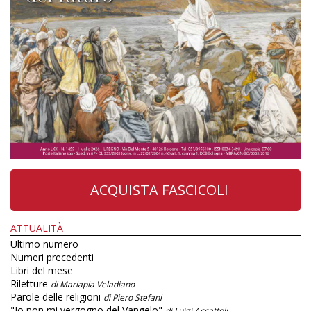
ACQUISTA FASCICOLI
ATTUALITÀ
Ultimo numero
Numeri precedenti
Libri del mese
Riletture
di Mariapia Veladiano
Parole delle religioni
di Piero Stefani
"Io non mi vergogno del Vangelo"
di Luigi Accattoli