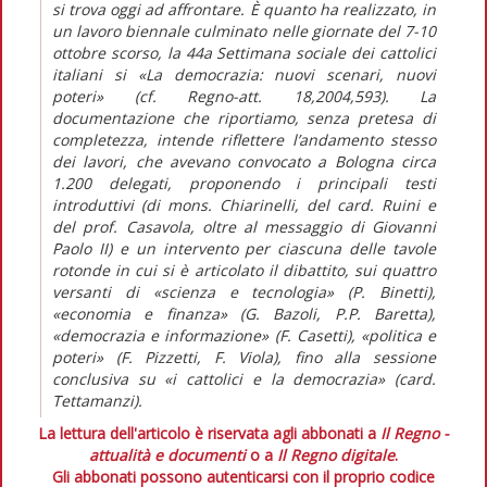
si trova oggi ad affrontare. È quanto ha realizzato, in
un lavoro biennale culminato nelle giornate del 7-10
ottobre scorso, la 44a Settimana sociale dei cattolici
italiani si «La democrazia: nuovi scenari, nuovi
poteri» (cf. Regno-att. 18,2004,593). La
documentazione che riportiamo, senza pretesa di
completezza, intende riflettere l’andamento stesso
dei lavori, che avevano convocato a Bologna circa
1.200 delegati, proponendo i principali testi
introduttivi (di mons. Chiarinelli, del card. Ruini e
del prof. Casavola, oltre al messaggio di Giovanni
Paolo II) e un intervento per ciascuna delle tavole
rotonde in cui si è articolato il dibattito, sui quattro
versanti di «scienza e tecnologia» (P. Binetti),
«economia e finanza» (G. Bazoli, P.P. Baretta),
«democrazia e informazione» (F. Casetti), «politica e
poteri» (F. Pizzetti, F. Viola), fino alla sessione
conclusiva su «i cattolici e la democrazia» (card.
Tettamanzi).
La lettura dell'articolo è riservata agli abbonati a
Il Regno -
attualità e documenti
o a
Il Regno digitale
.
Gli abbonati possono autenticarsi con il proprio codice