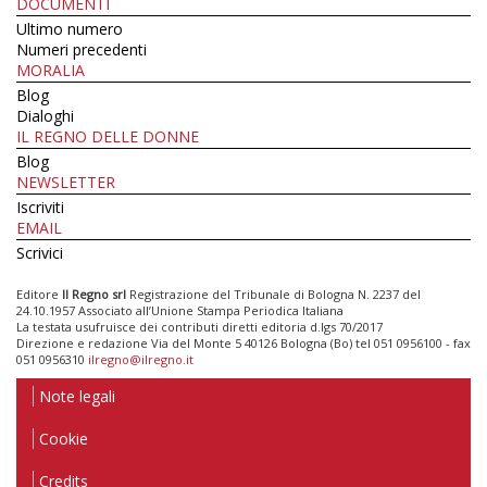
DOCUMENTI
Ultimo numero
Numeri precedenti
MORALIA
Blog
Dialoghi
IL REGNO DELLE DONNE
Blog
NEWSLETTER
Iscriviti
EMAIL
Scrivici
Editore
Il Regno srl
Registrazione del Tribunale di Bologna N. 2237 del
24.10.1957 Associato all’Unione Stampa Periodica Italiana
La testata usufruisce dei contributi diretti editoria d.lgs 70/2017
Direzione e redazione Via del Monte 5 40126 Bologna (Bo) tel 051 0956100 - fax
051 0956310
ilregno@ilregno.it
Note legali
Cookie
Credits