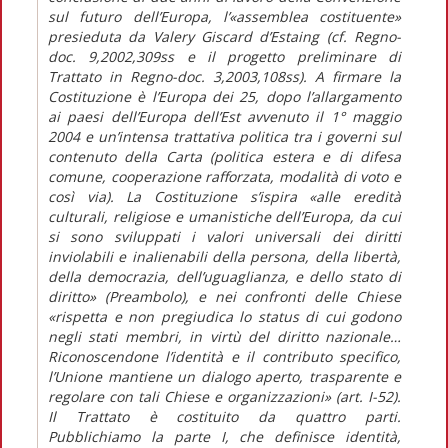
sul futuro dell’Europa, l’«assemblea costituente»
presieduta da Valery Giscard d’Estaing (cf. Regno-
doc. 9,2002,309ss e il progetto preliminare di
Trattato in Regno-doc. 3,2003,108ss). A firmare la
Costituzione è l’Europa dei 25, dopo l’allargamento
ai paesi dell’Europa dell’Est avvenuto il 1° maggio
2004 e un’intensa trattativa politica tra i governi sul
contenuto della Carta (politica estera e di difesa
comune, cooperazione rafforzata, modalità di voto e
così via). La Costituzione s’ispira «alle eredità
culturali, religiose e umanistiche dell’Europa, da cui
si sono sviluppati i valori universali dei diritti
inviolabili e inalienabili della persona, della libertà,
della democrazia, dell’uguaglianza, e dello stato di
diritto» (Preambolo), e nei confronti delle Chiese
«rispetta e non pregiudica lo status di cui godono
negli stati membri, in virtù del diritto nazionale…
Riconoscendone l’identità e il contributo specifico,
l’Unione mantiene un dialogo aperto, trasparente e
regolare con tali Chiese e organizzazioni» (art. I-52).
Il Trattato è costituito da quattro parti.
Pubblichiamo la parte I, che definisce identità,