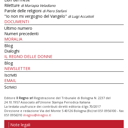
Riletture
di Mariapia Veladiano
Parole delle religioni
di Piero Stefani
"Io non mi vergogno del Vangelo"
di Luigi Accattoli
DOCUMENTI
Ultimo numero
Numeri precedenti
MORALIA
Blog
Dialoghi
IL REGNO DELLE DONNE
Blog
NEWSLETTER
Iscriviti
EMAIL
Scrivici
Editore
Il Regno srl
Registrazione del Tribunale di Bologna N. 2237 del
24.10.1957 Associato all’Unione Stampa Periodica Italiana
La testata usufruisce dei contributi diretti editoria d.lgs 70/2017
Direzione e redazione Via del Monte 5 40126 Bologna (Bo) tel 051 0956100 - fax
051 0956310
ilregno@ilregno.it
Note legali