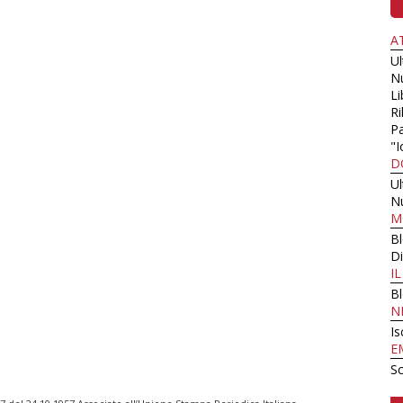
A
U
N
Li
Ri
Pa
"I
D
U
N
M
B
Di
I
B
N
Is
E
Sc