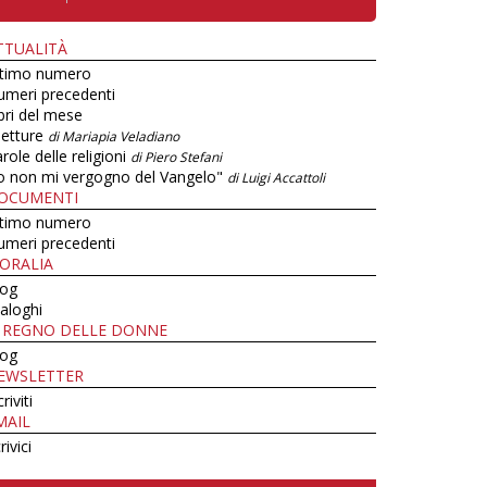
TTUALITÀ
ltimo numero
umeri precedenti
bri del mese
letture
di Mariapia Veladiano
role delle religioni
di Piero Stefani
o non mi vergogno del Vangelo"
di Luigi Accattoli
OCUMENTI
ltimo numero
umeri precedenti
ORALIA
log
aloghi
L REGNO DELLE DONNE
log
EWSLETTER
criviti
MAIL
rivici