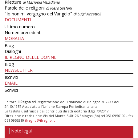
Riletture
di Mariapia Veladiano
Parole delle religioni
di Piero Stefani
"Io non mi vergogno del Vangelo"
di Luigi Accattoli
DOCUMENTI
Ultimo numero
Numeri precedenti
MORALIA
Blog
Dialoghi
IL REGNO DELLE DONNE
Blog
NEWSLETTER
Iscriviti
EMAIL
Scrivici
Editore
Il Regno srl
Registrazione del Tribunale di Bologna N. 2237 del
24.10.1957 Associato all’Unione Stampa Periodica Italiana
La testata usufruisce dei contributi diretti editoria d.lgs 70/2017
Direzione e redazione Via del Monte 5 40126 Bologna (Bo) tel 051 0956100 - fax
051 0956310
ilregno@ilregno.it
Note legali