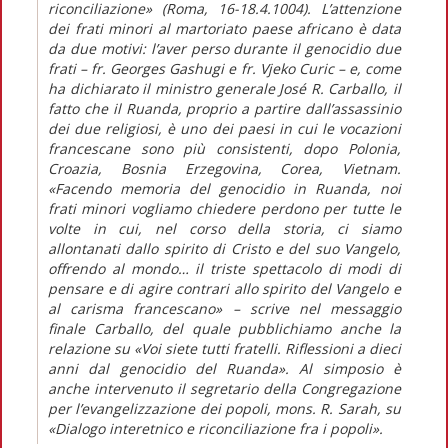
riconciliazione» (Roma, 16-18.4.1004). L’attenzione
dei frati minori al martoriato paese africano è data
da due motivi: l’aver perso durante il genocidio due
frati – fr. Georges Gashugi e fr. Vjeko Curic – e, come
ha dichiarato il ministro generale José R. Carballo, il
fatto che il Ruanda, proprio a partire dall’assassinio
dei due religiosi, è uno dei paesi in cui le vocazioni
francescane sono più consistenti, dopo Polonia,
Croazia, Bosnia Erzegovina, Corea, Vietnam.
«Facendo memoria del genocidio in Ruanda, noi
frati minori vogliamo chiedere perdono per tutte le
volte in cui, nel corso della storia, ci siamo
allontanati dallo spirito di Cristo e del suo Vangelo,
offrendo al mondo… il triste spettacolo di modi di
pensare e di agire contrari allo spirito del Vangelo e
al carisma francescano» – scrive nel messaggio
finale Carballo, del quale pubblichiamo anche la
relazione su «Voi siete tutti fratelli. Riflessioni a dieci
anni dal genocidio del Ruanda». Al simposio è
anche intervenuto il segretario della Congregazione
per l’evangelizzazione dei popoli, mons. R. Sarah, su
«Dialogo interetnico e riconciliazione fra i popoli».