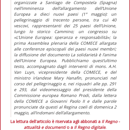
organizzate a Santiago de Compostela (Spagna)
nell’imminenza dell’allargamento dell’Unione
Europea a dieci nuovi paesi (1° maggio): un
pellegrinaggio di trecento persone, tra cui 40
vescovi, rappresentanti dei 25 paesi dell’Unione,
lungo lo storico Cammino; un congresso su
«L’Unione Europea: speranza e responsabilità»; la
prima Assemblea plenaria della COMECE allargata
alle conferenze episcopali dei paesi nuovi membri;
la diffusione del documento La solidarietà è l’anima
dell’Unione Europea. Pubblichiamo quest’ultimo
testo, accompagnato dagli interventi di mons. A.H.
Van Luyn, vicepresidente della COMECE, e del
ministro irlandese Mary Hanafin, pronunciati nel
corso del pellegrinaggio e, nei riquadri alle pp. 291
e 293, dal videomessaggio del presidente della
Commissione europea Romano Prodi, dalla lettera
della COMECE a Giovanni Paolo II e dalle parole
pronunciate da questi al Regina coeli di domenica 2
maggio, all’indomani dell’allargamento.
La lettura dell'articolo è riservata agli abbonati a
Il Regno -
attualità e documenti
o a
Il Regno digitale
.