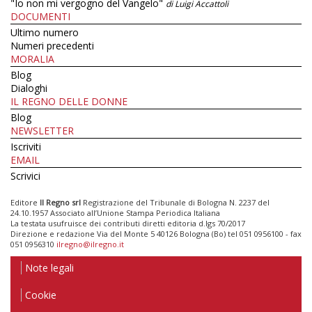
"Io non mi vergogno del Vangelo"
di Luigi Accattoli
DOCUMENTI
Ultimo numero
Numeri precedenti
MORALIA
Blog
Dialoghi
IL REGNO DELLE DONNE
Blog
NEWSLETTER
Iscriviti
EMAIL
Scrivici
Editore
Il Regno srl
Registrazione del Tribunale di Bologna N. 2237 del
24.10.1957 Associato all’Unione Stampa Periodica Italiana
La testata usufruisce dei contributi diretti editoria d.lgs 70/2017
Direzione e redazione Via del Monte 5 40126 Bologna (Bo) tel 051 0956100 - fax
051 0956310
ilregno@ilregno.it
Note legali
Cookie