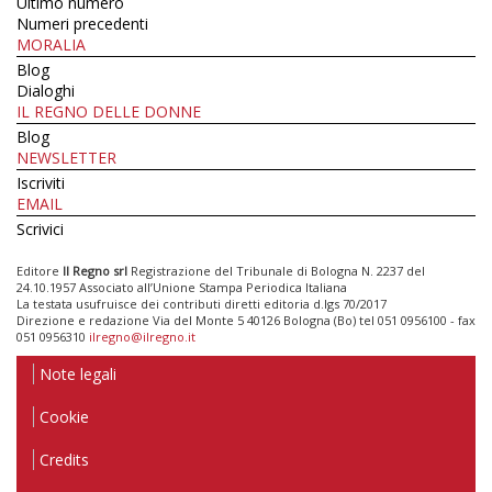
Ultimo numero
Numeri precedenti
MORALIA
Blog
Dialoghi
IL REGNO DELLE DONNE
Blog
NEWSLETTER
Iscriviti
EMAIL
Scrivici
Editore
Il Regno srl
Registrazione del Tribunale di Bologna N. 2237 del
24.10.1957 Associato all’Unione Stampa Periodica Italiana
La testata usufruisce dei contributi diretti editoria d.lgs 70/2017
Direzione e redazione Via del Monte 5 40126 Bologna (Bo) tel 051 0956100 - fax
051 0956310
ilregno@ilregno.it
Note legali
Cookie
Credits