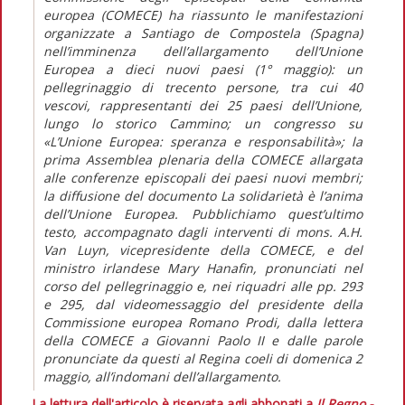
europea (COMECE) ha riassunto le manifestazioni
organizzate a Santiago de Compostela (Spagna)
nell’imminenza dell’allargamento dell’Unione
Europea a dieci nuovi paesi (1° maggio): un
pellegrinaggio di trecento persone, tra cui 40
vescovi, rappresentanti dei 25 paesi dell’Unione,
lungo lo storico Cammino; un congresso su
«L’Unione Europea: speranza e responsabilità»; la
prima Assemblea plenaria della COMECE allargata
alle conferenze episcopali dei paesi nuovi membri;
la diffusione del documento La solidarietà è l’anima
dell’Unione Europea. Pubblichiamo quest’ultimo
testo, accompagnato dagli interventi di mons. A.H.
Van Luyn, vicepresidente della COMECE, e del
ministro irlandese Mary Hanafin, pronunciati nel
corso del pellegrinaggio e, nei riquadri alle pp. 293
e 295, dal videomessaggio del presidente della
Commissione europea Romano Prodi, dalla lettera
della COMECE a Giovanni Paolo II e dalle parole
pronunciate da questi al Regina coeli di domenica 2
maggio, all’indomani dell’allargamento.
La lettura dell'articolo è riservata agli abbonati a
Il Regno -