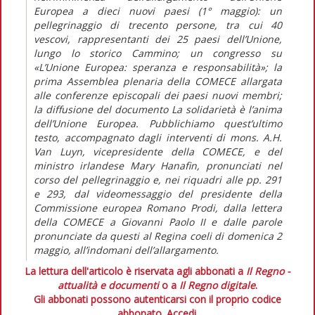
Europea a dieci nuovi paesi (1° maggio): un
pellegrinaggio di trecento persone, tra cui 40
vescovi, rappresentanti dei 25 paesi dell’Unione,
lungo lo storico Cammino; un congresso su
«L’Unione Europea: speranza e responsabilità»; la
prima Assemblea plenaria della COMECE allargata
alle conferenze episcopali dei paesi nuovi membri;
la diffusione del documento La solidarietà è l’anima
dell’Unione Europea. Pubblichiamo quest’ultimo
testo, accompagnato dagli interventi di mons. A.H.
Van Luyn, vicepresidente della COMECE, e del
ministro irlandese Mary Hanafin, pronunciati nel
corso del pellegrinaggio e, nei riquadri alle pp. 291
e 293, dal videomessaggio del presidente della
Commissione europea Romano Prodi, dalla lettera
della COMECE a Giovanni Paolo II e dalle parole
pronunciate da questi al Regina coeli di domenica 2
maggio, all’indomani dell’allargamento.
La lettura dell'articolo è riservata agli abbonati a
Il Regno -
attualità e documenti
o a
Il Regno digitale
.
Gli abbonati possono autenticarsi con il proprio codice
abbonato.
Accedi.