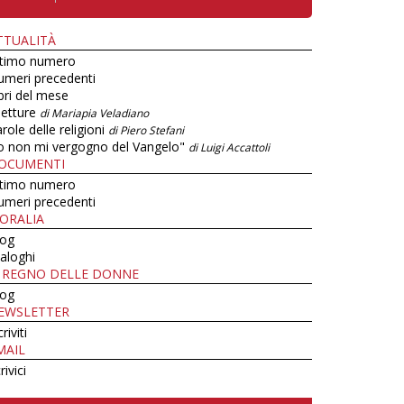
TTUALITÀ
ltimo numero
umeri precedenti
bri del mese
letture
di Mariapia Veladiano
role delle religioni
di Piero Stefani
o non mi vergogno del Vangelo"
di Luigi Accattoli
OCUMENTI
ltimo numero
umeri precedenti
ORALIA
log
aloghi
L REGNO DELLE DONNE
log
EWSLETTER
criviti
MAIL
rivici