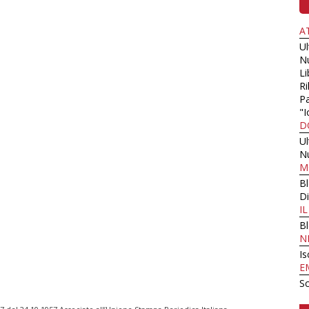
A
U
N
Li
Ri
Pa
"I
D
U
N
M
B
Di
I
B
N
Is
E
Sc