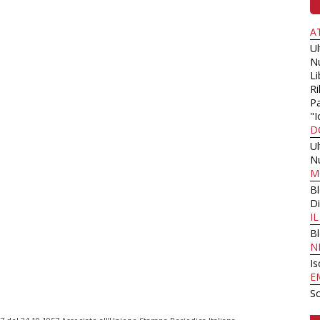
A
U
N
Li
Ri
Pa
"I
D
U
N
M
B
Di
I
B
N
Is
E
Sc