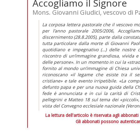
Accogliamo il Signore
Mons. Giovanni Giudici, vescovo di P
La corposa lettera pastorale che il vescovo mo
per l’anno pastorale 2005/2006, Accoglia
discernimento (28.8.2005), parte dalla constat
tutta particolare dalla morte di Giovanni Paolo
quotidiano e impegnativo (…) delle nostre 
riscontro di un’immagine grandiosa, vivida e 
delle persone». In un momento in cui la «stra
fornito al mondo un’immagine di Chiesa unive
riconoscano «il legame che esiste tra il s
cristiane» e tale evento irripetibile. «La com
defunto papa e per una nuova guida della Chie
fede è annunciata e in cui la carità di Cris
pellegrini e Matteo 18 sul tema dei «piccoli»
vista del Convegno ecclesiale nazionale (Veron
La lettura dell'articolo è riservata agli abbonati
Gli abbonati possono autenticar