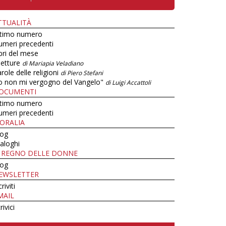
TTUALITÀ
ltimo numero
umeri precedenti
bri del mese
letture
di Mariapia Veladiano
role delle religioni
di Piero Stefani
o non mi vergogno del Vangelo"
di Luigi Accattoli
OCUMENTI
ltimo numero
umeri precedenti
ORALIA
log
aloghi
L REGNO DELLE DONNE
log
EWSLETTER
criviti
MAIL
rivici