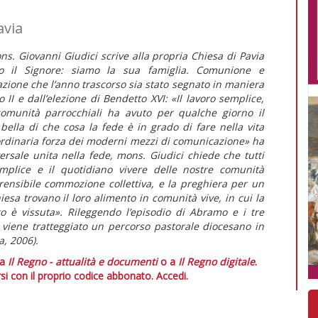
avia
ns. Giovanni Giudici scrive alla propria Chiesa di Pavia
mo il Signore: siamo la sua famiglia. Comunione e
azione che l’anno trascorso sia stato segnato in maniera
 II e dall’elezione di Bendetto XVI: «Il lavoro semplice,
comunità parrocchiali ha avuto per qualche giorno il
bella di che cosa la fede è in grado di fare nella vita
ordinaria forza dei moderni mezzi di comunicazione» ha
rsale unita nella fede, mons. Giudici chiede che tutti
emplice e il quotidiano vivere delle nostre comunità
prensibile commozione collettiva, e la preghiera per un
sa trovano il loro alimento in comunità vive, in cui la
to è vissuta». Rileggendo l’episodio di Abramo e i tre
, viene tratteggiato un percorso pastorale diocesano in
a, 2006).
 a
Il Regno - attualità e documenti
o a
Il Regno digitale
.
si con il proprio codice abbonato.
Accedi.