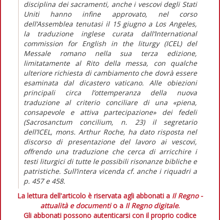
disciplina dei sacramenti, anche i vescovi degli Stati
Uniti hanno infine approvato, nel corso
dell’Assemblea tenutasi il 15 giugno a Los Angeles,
la traduzione inglese curata dall’International
commission for English in the liturgy (ICEL) del
Messale romano nella sua terza edizione,
limitatamente al Rito della messa, con qualche
ulteriore richiesta di cambiamento che dovrà essere
esaminata dal dicastero vaticano. Alle obiezioni
principali circa l’ottemperanza della nuova
traduzione al criterio conciliare di una «piena,
consapevole e attiva partecipazione» dei fedeli
(Sacrosanctum concilium, n. 23) il segretario
dell’ICEL, mons. Arthur Roche, ha dato risposta nel
discorso di presentazione del lavoro ai vescovi,
offrendo una traduzione che cerca di arricchire i
testi liturgici di tutte le possibili risonanze bibliche e
patristiche. Sull’intera vicenda cf. anche i riquadri a
p. 457 e 458.
La lettura dell'articolo è riservata agli abbonati a
Il Regno -
attualità e documenti
o a
Il Regno digitale
.
Gli abbonati possono autenticarsi con il proprio codice