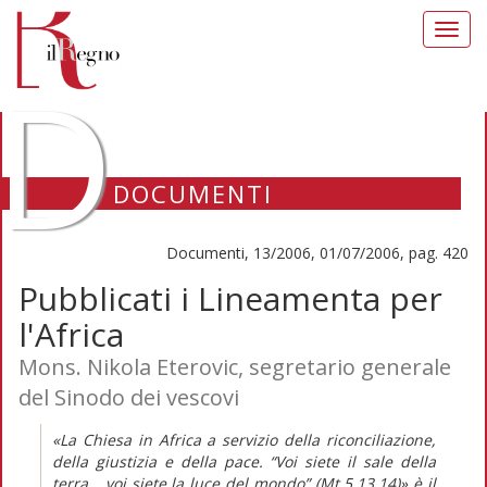
Toggl
navig
D
DOCUMENTI
Documenti, 13/2006, 01/07/2006, pag. 420
Pubblicati i Lineamenta per
l'Africa
Mons. Nikola Eterovic, segretario generale
del Sinodo dei vescovi
«La Chiesa in Africa a servizio della riconciliazione,
della giustizia e della pace. “Voi siete il sale della
terra… voi siete la luce del mondo” (Mt 5,13.14)» è il