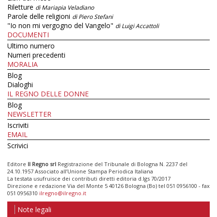
Riletture
di Mariapia Veladiano
Parole delle religioni
di Piero Stefani
"Io non mi vergogno del Vangelo"
di Luigi Accattoli
DOCUMENTI
Ultimo numero
Numeri precedenti
MORALIA
Blog
Dialoghi
IL REGNO DELLE DONNE
Blog
NEWSLETTER
Iscriviti
EMAIL
Scrivici
Editore
Il Regno srl
Registrazione del Tribunale di Bologna N. 2237 del
24.10.1957 Associato all’Unione Stampa Periodica Italiana
La testata usufruisce dei contributi diretti editoria d.lgs 70/2017
Direzione e redazione Via del Monte 5 40126 Bologna (Bo) tel 051 0956100 - fax
051 0956310
ilregno@ilregno.it
Note legali