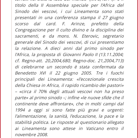
titolo della II Assemblea speciale per l’Africa del
Sinodo dei vescovi, i cui Lineamenta sono stati
presentati in una conferenza stampa il 27 giugno
scorso dal card. F. Arinze, prefetto della
Congregazione per il culto divino e la disciplina dei
sacramenti, e da mons. N. Eterovic, segretario
generale del Sinodo dei vescovi, di cui presentiamo
la relazione. A dieci anni dal primo sinodo per
l’Africa, la proposta di Giovanni Paolo II (13.11.2004;
cf. Regno-att. 20,2004,680; Regno-doc. 21,2004,713)
di celebrarne un secondo è stata confermata da
Benedetto XVI il 22 giugno 2005. Tre i fuochi
principali dei Lineamenta: «l’eccezionale crescita
della Chiesa in Africa, il rapido ricambio dei pastori»
– «circa il 70% degli attuali vescovi non ha preso
parte» al primo sinodo –; infine «le nuove sfide che il
continente deve affrontare», che in molti campi dal
1994 a oggi si sono fatte più gravi e urgenti:
l’alimentazione, la sanità, l’educazione, la pace e la
stabilità politica. Le risposte al questionario allegato
ai Lineamenta sono attese in Vaticano entro il
novembre 2008.