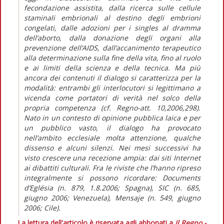
fecondazione assistita, dalla ricerca sulle cellule
staminali embrionali al destino degli embrioni
congelati, dalle adozioni per i singles al dramma
dell’aborto, dalla donazione degli organi alla
prevenzione dell’AIDS, dall’accanimento terapeutico
alla determinazione sulla fine della vita, fino al ruolo
e ai limiti della scienza e della tecnica. Ma più
ancora dei contenuti il dialogo si caratterizza per la
modalità: entrambi gli interlocutori si legittimano a
vicenda come portatori di verità nel solco della
propria competenza (cf. Regno-att. 10,2006,298).
Nato in un contesto di opinione pubblica laica e per
un pubblico vasto, il dialogo ha provocato
nell’ambito ecclesiale molta attenzione, qualche
dissenso e alcuni silenzi. Nei mesi successivi ha
visto crescere una recezione ampia: dai siti Internet
ai dibattiti culturali. Fra le riviste che l’hanno ripreso
integralmente si possono ricordare: Documents
d’Eglésia (n. 879, 1.8.2006; Spagna), SIC (n. 685,
giugno 2006; Venezuela), Mensaje (n. 549, giugno
2006; Cile).
La lettura dell'articolo è riservata agli abbonati a
Il Regno -