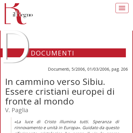
Toggl
navig
D
DOCUMENTI
Documenti, 5/2006, 01/03/2006, pag. 206
In cammino verso Sibiu.
Essere cristiani europei di
fronte al mondo
V. Paglia
«La luce di Cristo illumina tutti. Speranza di
rinnovamento e unità in Europa». Guidato da questo