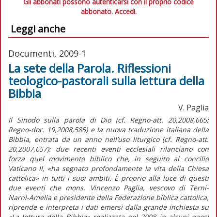
Gli abbonati possono autenticarsi con il proprio codice
abbonato.
Accedi.
Leggi anche
Documenti, 2009-1
La sete della Parola. Riflessioni
teologico-pastorali sulla lettura della
Bibbia
V. Paglia
Il Sinodo sulla parola di Dio (cf. Regno-att. 20,2008,665;
Regno-doc. 19,2008,585) e la nuova traduzione italiana della
Bibbia, entrata da un anno nell’uso liturgico (cf. Regno-att.
20,2007,657): due recenti eventi ecclesiali rilanciano con
forza quel movimento biblico che, in seguito al concilio
Vaticano II, «ha segnato profondamente la vita della Chiesa
cattolica» in tutti i suoi ambiti. È proprio alla luce di questi
due eventi che mons. Vincenzo Paglia, vescovo di Terni-
Narni-Amelia e presidente della Federazione biblica cattolica,
riprende e interpreta i dati emersi dalla grande inchiesta su
«La lettura della Bibbia» realizzata nel 2008 in alcuni paesi