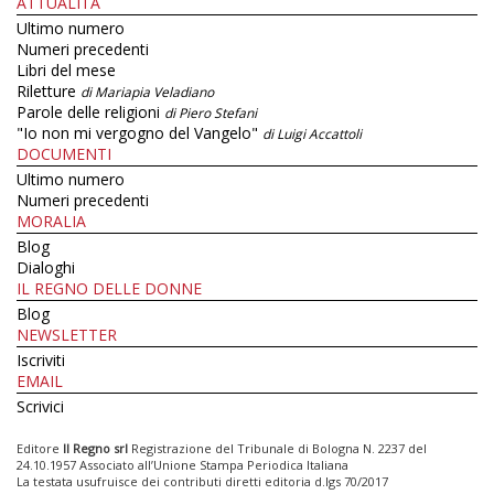
ATTUALITÀ
Ultimo numero
Numeri precedenti
Libri del mese
Riletture
di Mariapia Veladiano
Parole delle religioni
di Piero Stefani
"Io non mi vergogno del Vangelo"
di Luigi Accattoli
DOCUMENTI
Ultimo numero
Numeri precedenti
MORALIA
Blog
Dialoghi
IL REGNO DELLE DONNE
Blog
NEWSLETTER
Iscriviti
EMAIL
Scrivici
Editore
Il Regno srl
Registrazione del Tribunale di Bologna N. 2237 del
24.10.1957 Associato all’Unione Stampa Periodica Italiana
La testata usufruisce dei contributi diretti editoria d.lgs 70/2017