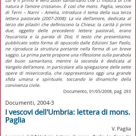
Lui è il primo e vero buon samaritano che ci mostra di che
natura è l’amore cristiano». È così che mons. Paglia, vescovo
di Terni – Narni – Amelia, introduce il tema della sua terza
lettera pastorale (2007-2008): La via dell’amore, dedicata al
terzo dei pilastri che definiscono la Chiesa: la carità (i primi
due, oggetto delle precedenti lettere pastorali, erano
l’eucaristia e la parola di Dio). Il testo che presentiamo,
pubblicato sotto forma di opuscolo dalle Edizioni San Paolo,
ne riproduce la struttura portante nella forma di un breve
saggio. La prima parte propone una riflessione sulla parabola
del buon samaritano, mentre la seconda è dedicata al
Vangelo dell’amore, in particolare alla spiegazione delle sette
opere di misericordia, che rappresentano oggi una grande
sfida umana e spirituale, toccando le dinamiche della
convivenza civile.
Documento, 01/05/2008, pag. 293
Documenti, 2004-3
I vescovi dell'Umbria: lettera di mons.
Paglia
V. Paglia