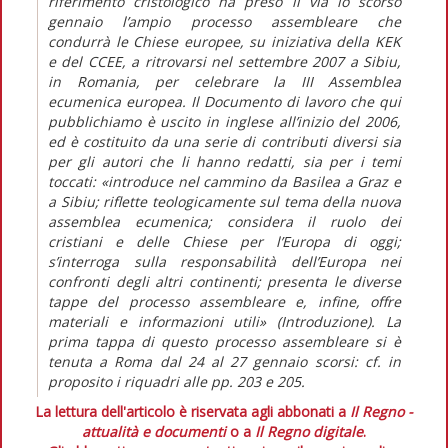
riferimento cristologico ha preso il via lo scorso
gennaio l’ampio processo assembleare che
condurrà le Chiese europee, su iniziativa della KEK
e del CCEE, a ritrovarsi nel settembre 2007 a Sibiu,
in Romania, per celebrare la III Assemblea
ecumenica europea. Il Documento di lavoro che qui
pubblichiamo è uscito in inglese all’inizio del 2006,
ed è costituito da una serie di contributi diversi sia
per gli autori che li hanno redatti, sia per i temi
toccati: «introduce nel cammino da Basilea a Graz e
a Sibiu; riflette teologicamente sul tema della nuova
assemblea ecumenica; considera il ruolo dei
cristiani e delle Chiese per l’Europa di oggi;
s’interroga sulla responsabilità dell’Europa nei
confronti degli altri continenti; presenta le diverse
tappe del processo assembleare e, infine, offre
materiali e informazioni utili» (Introduzione). La
prima tappa di questo processo assembleare si è
tenuta a Roma dal 24 al 27 gennaio scorsi: cf. in
proposito i riquadri alle pp. 203 e 205.
La lettura dell'articolo è riservata agli abbonati a
Il Regno -
attualità e documenti
o a
Il Regno digitale
.