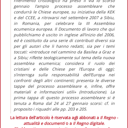
riferimento cristologico ha preso il via lo scorso
gennaio l’ampio processo assembleare che
condurrà le Chiese europee, su iniziativa della KEK
e del CCEE, a ritrovarsi nel settembre 2007 a Sibiu,
in Romania, per celebrare la III Assemblea
ecumenica europea. Il Documento di lavoro che qui
pubblichiamo è uscito in inglese all’inizio del 2006,
ed è costituito da una serie di contributi diversi sia
per gli autori che li hanno redatti, sia per i temi
toccati: «introduce nel cammino da Basilea a Graz e
a Sibiu; riflette teologicamente sul tema della nuova
assemblea ecumenica; considera il ruolo dei
cristiani e delle Chiese per l’Europa di oggi;
s’interroga sulla responsabilità dell’Europa nei
confronti degli altri continenti; presenta le diverse
tappe del processo assembleare e, infine, offre
materiali e informazioni utili» (Introduzione). La
prima tappa di questo processo assembleare si è
tenuta a Roma dal 24 al 27 gennaio scorsi: cf. in
proposito i riquadri alle pp. 203 e 205.
La lettura dell'articolo è riservata agli abbonati a
Il Regno -
attualità e documenti
o a
Il Regno digitale
.