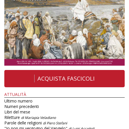
ACQUISTA FASCICOLI
ATTUALITÀ
Ultimo numero
Numeri precedenti
Libri del mese
Riletture
di Mariapia Veladiano
Parole delle religioni
di Piero Stefani
"Io non mi vergogno del Vangelo"
di Luigi Accattoli