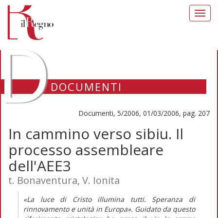
Toggl
navig
D
DOCUMENTI
Documenti, 5/2006, 01/03/2006, pag. 207
In cammino verso sibiu. Il
processo assembleare
dell'AEE3
t. Bonaventura, V. Ionita
«La luce di Cristo illumina tutti. Speranza di
rinnovamento e unità in Europa». Guidato da questo