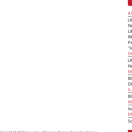
A
U
N
Li
Ri
Pa
"I
D
U
N
M
B
Di
I
B
N
Is
E
Sc