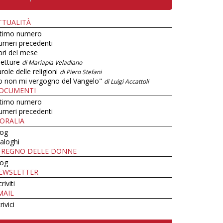
TTUALITÀ
ltimo numero
umeri precedenti
bri del mese
letture
di Mariapia Veladiano
role delle religioni
di Piero Stefani
o non mi vergogno del Vangelo"
di Luigi Accattoli
OCUMENTI
ltimo numero
umeri precedenti
ORALIA
log
aloghi
L REGNO DELLE DONNE
log
EWSLETTER
criviti
MAIL
rivici