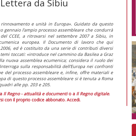
Lettera da Sibiu
di rinnovamento e unità in Europa». Guidato da questo
corso gennaio l’ampio processo assembleare che condurrà
 del CCEE, a ritrovarsi nel settembre 2007 a Sibiu, in
ecumenica europea. Il Documento di lavoro che qui
 2006, ed è costituito da una serie di contributi diversi
r i temi toccati: «introduce nel cammino da Basilea a Graz
ella nuova assemblea ecumenica; considera il ruolo dei
s’interroga sulla responsabilità dell’Europa nei confronti
pe del processo assembleare e, infine, offre materiali e
tappa di questo processo assembleare si è tenuta a Roma
iquadri alle pp. 203 e 205.
 a
Il Regno - attualità e documenti
o a
Il Regno digitale
.
si con il proprio codice abbonato.
Accedi.