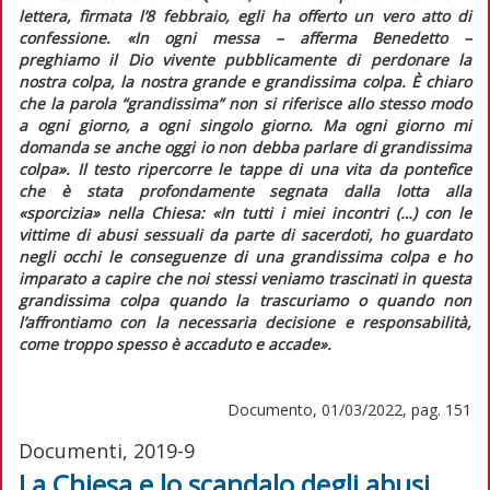
lettera, firmata l’8 febbraio, egli ha offerto un vero atto di
confessione. «In ogni messa – afferma Benedetto –
preghiamo il Dio vivente pubblicamente di perdonare la
nostra colpa, la nostra grande e grandissima colpa. È chiaro
che la parola “grandissima” non si riferisce allo stesso modo
a ogni giorno, a ogni singolo giorno. Ma ogni giorno mi
domanda se anche oggi io non debba parlare di grandissima
colpa»
. Il testo ripercorre le tappe di una vita da pontefice
che è stata profondamente segnata dalla lotta alla
«sporcizia» nella Chiesa:
«In tutti i miei incontri (…) con le
vittime di abusi sessuali da parte di sacerdoti, ho guardato
negli occhi le conseguenze di una grandissima colpa e ho
imparato a capire che noi stessi veniamo trascinati in questa
grandissima colpa quando la trascuriamo o quando non
l’affrontiamo con la necessaria decisione e responsabilità,
come troppo spesso è accaduto e accade»
.
Documento, 01/03/2022, pag. 151
Documenti, 2019-9
La Chiesa e lo scandalo degli abusi