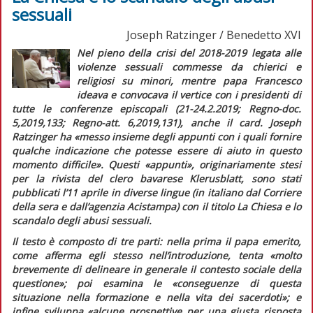
sessuali
Joseph Ratzinger / Benedetto XVI
Nel pieno della crisi del 2018-2019 legata alle
violenze sessuali commesse da chierici e
religiosi su minori, mentre papa Francesco
ideava e convocava il vertice con i presidenti di
tutte le conferenze episcopali (21-24.2.2019;
Regno-doc.
5,2019,133;
Regno-att.
6,2019,131), anche il card. Joseph
Ratzinger ha
«messo insieme degli appunti con i quali fornire
qualche indicazione che potesse essere di aiuto in questo
momento difficile».
Questi «appunti», originariamente stesi
per la rivista del clero bavarese
Klerusblatt,
sono stati
pubblicati l’11 aprile in diverse lingue (in italiano dal
Corriere
della sera
e dall’agenzia
Acistampa
) con il titolo
La Chiesa e lo
scandalo degli abusi sessuali
.
Il testo è composto di tre parti: nella prima il papa emerito,
come afferma egli stesso nell’introduzione, tenta «
molto
brevemente di delineare in generale il contesto sociale della
questione»;
poi esamina le
«conseguenze di questa
situazione nella formazione e nella vita dei sacerdoti»;
e
infine sviluppa
«alcune prospettive per una giusta risposta