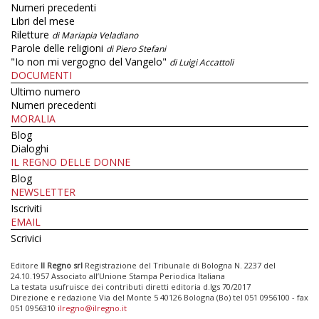
Numeri precedenti
Libri del mese
Riletture
di Mariapia Veladiano
Parole delle religioni
di Piero Stefani
"Io non mi vergogno del Vangelo"
di Luigi Accattoli
DOCUMENTI
Ultimo numero
Numeri precedenti
MORALIA
Blog
Dialoghi
IL REGNO DELLE DONNE
Blog
NEWSLETTER
Iscriviti
EMAIL
Scrivici
Editore
Il Regno srl
Registrazione del Tribunale di Bologna N. 2237 del
24.10.1957 Associato all’Unione Stampa Periodica Italiana
La testata usufruisce dei contributi diretti editoria d.lgs 70/2017
Direzione e redazione Via del Monte 5 40126 Bologna (Bo) tel 051 0956100 - fax
051 0956310
ilregno@ilregno.it