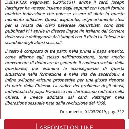
5,2019,133;
Regno-att.
6,2019,131), anche il card. Joseph
Ratzinger ha
«messo insieme degli appunti con i quali fornire
qualche indicazione che potesse essere di aiuto in questo
momento difficile».
Questi «appunti», originariamente stesi
per la rivista del clero bavarese
Klerusblatt,
sono stati
pubblicati l’11 aprile in diverse lingue (in italiano dal
Corriere
della sera
e dall’agenzia
Acistampa
) con il titolo
La Chiesa e lo
scandalo degli abusi sessuali
.
Il testo è composto di tre parti: nella prima il papa emerito,
come afferma egli stesso nell’introduzione, tenta «
molto
brevemente di delineare in generale il contesto sociale della
questione»;
poi esamina le
«conseguenze di questa
situazione nella formazione e nella vita dei sacerdoti»;
e
infine sviluppa
«alcune prospettive per una giusta risposta
da parte della Chiesa».
La radice del problema degli abusi,
individuata da papa Francesco nel clericalismo radicato nella
Chiesa, è invece additata dal card. Ratzinger nella
liberazione sessuale nata dalla rivoluzione del 1968.
Documento, 01/05/2019, pag. 312
ABBONATI ON-LINE