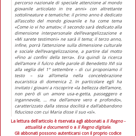
percorso nazionale di speciale attenzione al mondo
giovanile articolato in tre anni» con altrettante
sottolineature e tematiche: il primo anno è dedicato
all’ascolto del mondo giovanile e ha come tema
«Come io vi ho amato»; il secondo sarà dedicato alla
dimensione interpersonale dell’evangelizzazione e
«Mi sarete testimoni» ne sarà il tema; il terzo anno,
infine, porrà l’attenzione sulla dimensione culturale
e sociale dell’evangelizzazione, a partire dal motto
«Fino ai confini della terra». Era quindi la ricerca
dell’amore il fulcro delle parole di Benedetto XVI sia
alla veglia del 1° settembre – di cui proponiamo il
testo – sia all’omelia nella concelebrazione
eucaristica di domenica 2. In particolare egli ha
invitato i giovani a riscoprire «la bellezza dell’amore,
non però di un amore usa-e-getta, passeggero e
ingannevole, … ma dell’amore vero e profondo»,
caratterizzato dalla stessa docilità e dall’abbandono
fiducioso con cui Maria disse il suo «sì».
La lettura dell'articolo è riservata agli abbonati a
Il Regno -
attualità e documenti
o a
Il Regno digitale
.
Gli abbonati possono autenticarsi con il proprio codice