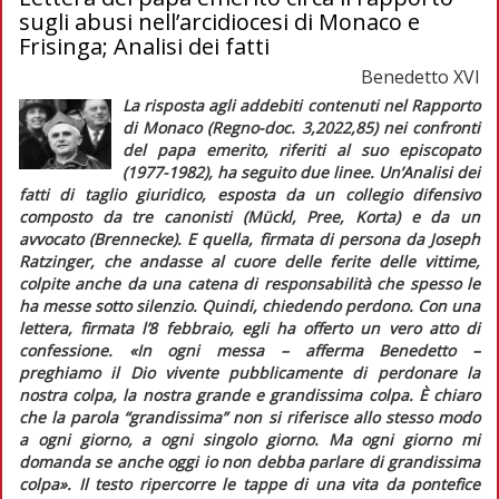
sugli abusi nell’arcidiocesi di Monaco e
Frisinga; Analisi dei fatti
Benedetto XVI
La risposta agli addebiti contenuti nel Rapporto
di Monaco (
Regno-doc
. 3,2022,85) nei confronti
del papa emerito, riferiti al suo episcopato
(1977-1982), ha seguito due linee. Un’
Analisi dei
fatti
di taglio giuridico, esposta da un collegio difensivo
composto da tre canonisti (Mückl, Pree, Korta) e da un
avvocato (Brennecke). E quella, firmata di persona da Joseph
Ratzinger, che andasse al cuore delle ferite delle vittime,
colpite anche da una catena di responsabilità che spesso le
ha messe sotto silenzio. Quindi, chiedendo perdono. Con una
lettera, firmata l’8 febbraio, egli ha offerto un vero atto di
confessione. «In ogni messa – afferma Benedetto –
preghiamo il Dio vivente pubblicamente di perdonare la
nostra colpa, la nostra grande e grandissima colpa. È chiaro
che la parola “grandissima” non si riferisce allo stesso modo
a ogni giorno, a ogni singolo giorno. Ma ogni giorno mi
domanda se anche oggi io non debba parlare di grandissima
colpa»
. Il testo ripercorre le tappe di una vita da pontefice