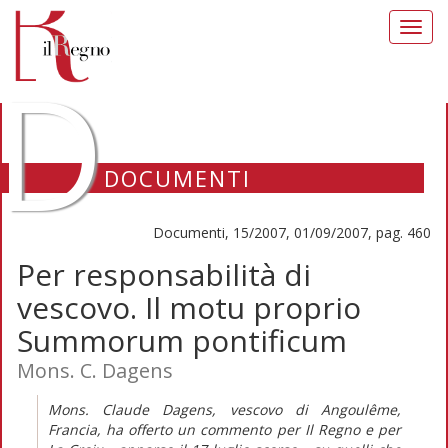
Toggl
navig
D
DOCUMENTI
Documenti, 15/2007, 01/09/2007, pag. 460
Per responsabilità di
vescovo. Il motu proprio
Summorum pontificum
Mons. C. Dagens
Mons. Claude Dagens, vescovo di Angoulême,
Francia, ha offerto un commento per Il Regno e per