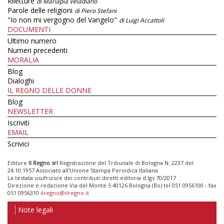
Riletture
di Mariapia Veladiano
Parole delle religioni
di Piero Stefani
"Io non mi vergogno del Vangelo"
di Luigi Accattoli
DOCUMENTI
Ultimo numero
Numeri precedenti
MORALIA
Blog
Dialoghi
IL REGNO DELLE DONNE
Blog
NEWSLETTER
Iscriviti
EMAIL
Scrivici
Editore
Il Regno srl
Registrazione del Tribunale di Bologna N. 2237 del
24.10.1957 Associato all’Unione Stampa Periodica Italiana
La testata usufruisce dei contributi diretti editoria d.lgs 70/2017
Direzione e redazione Via del Monte 5 40126 Bologna (Bo) tel 051 0956100 - fax
051 0956310
ilregno@ilregno.it
Note legali