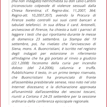
(ma non indagato) nell’inchiesta su don Lelio Cantini
(riconosciuto colpevole di violenze sessuali dalla
Chiesa fiorentina; cf. Regno-doc. 11,2007, 364;
Regno-att. 10,2007,357), avendo la Procura di
Firenze svolto controlli sui suoi conti bancari e
tabulati telefonici. In sua difesa il card. Antonelli,
arcivescovo di Firenze, ha chiesto a tutti i parroci di
leggere i testi che qui riportiamo durante le messe
di domenica 23 settembre. La Stampa del 19
settembre, poi, ha rivelato che l’arcivescovo di
Siena, mons. A. Buoncristiani, è iscritto nel registro
degli indagati per estorsione in riferimento
all’indagine che ha già portato al rinvio a giudizio
(22.1.2008) l’economo della curia per incendio
doloso (del 2.4.2006), calunnia e truffa.
Pubblichiamo il testo, in un primo tempo riservato,
che Buoncristiani ha pronunciato di fronte
all’assemblea presbiterale senese, reso noto nel sito
Internet diocesano; e la dichiarazione approvata
all’unanimità dall’assemblea dei vescovi toscani,
riuniti a Cortona il 24-25 settembre per la sessione
ordinaria della conferenza episcopale regionale.