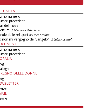
TTUALITÀ
ltimo numero
umeri precedenti
bri del mese
letture
di Mariapia Veladiano
role delle religioni
di Piero Stefani
o non mi vergogno del Vangelo"
di Luigi Accattoli
OCUMENTI
ltimo numero
umeri precedenti
ORALIA
log
aloghi
L REGNO DELLE DONNE
log
EWSLETTER
criviti
MAIL
rivici