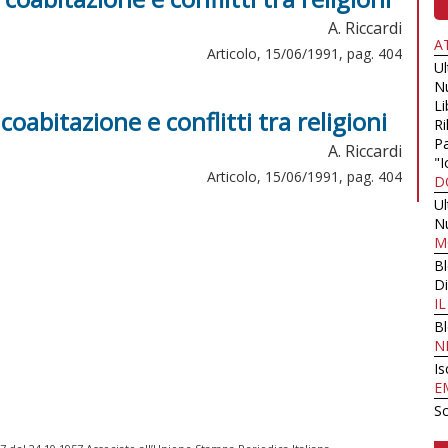
A. Riccardi
A
Articolo, 15/06/1991, pag. 404
U
N
Li
abitazione e conflitti tra religioni
Ri
Pa
A. Riccardi
"I
Articolo, 15/06/1991, pag. 404
D
U
N
M
B
Di
I
B
N
Is
E
Sc