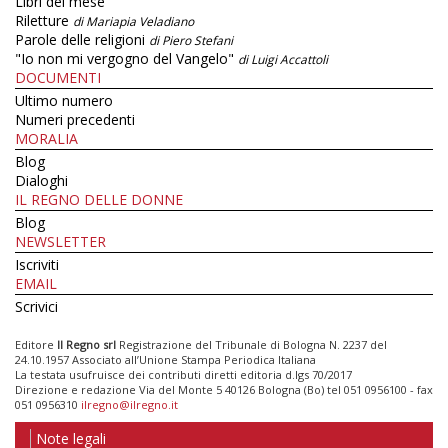
Libri del mese
Riletture
di Mariapia Veladiano
Parole delle religioni
di Piero Stefani
"Io non mi vergogno del Vangelo"
di Luigi Accattoli
DOCUMENTI
Ultimo numero
Numeri precedenti
MORALIA
Blog
Dialoghi
IL REGNO DELLE DONNE
Blog
NEWSLETTER
Iscriviti
EMAIL
Scrivici
Editore
Il Regno srl
Registrazione del Tribunale di Bologna N. 2237 del
24.10.1957 Associato all’Unione Stampa Periodica Italiana
La testata usufruisce dei contributi diretti editoria d.lgs 70/2017
Direzione e redazione Via del Monte 5 40126 Bologna (Bo) tel 051 0956100 - fax
051 0956310
ilregno@ilregno.it
Note legali