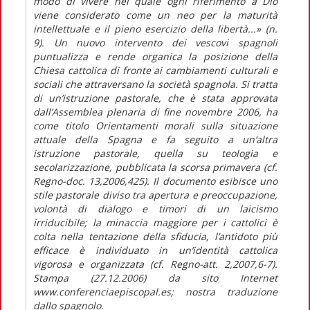
modo di vivere nel quale ogni riferimento a Dio
viene considerato come un neo per la maturità
intellettuale e il pieno esercizio della libertà...» (n.
9). Un nuovo intervento dei vescovi spagnoli
puntualizza e rende organica la posizione della
Chiesa cattolica di fronte ai cambiamenti culturali e
sociali che attraversano la società spagnola. Si tratta
di un’istruzione pastorale, che è stata approvata
dall’Assemblea plenaria di fine novembre 2006, ha
come titolo Orientamenti morali sulla situazione
attuale della Spagna e fa seguito a un’altra
istruzione pastorale, quella su teologia e
secolarizzazione, pubblicata la scorsa primavera (cf.
Regno-doc. 13,2006,425). Il documento esibisce uno
stile pastorale diviso tra apertura e preoccupazione,
volontà di dialogo e timori di un laicismo
irriducibile; la minaccia maggiore per i cattolici è
colta nella tentazione della sfiducia, l’antidoto più
efficace è individuato in un’identità cattolica
vigorosa e organizzata (cf. Regno-att. 2,2007,6-7).
Stampa (27.12.2006) da sito Internet
www.conferenciaepiscopal.es; nostra traduzione
dallo spagnolo.