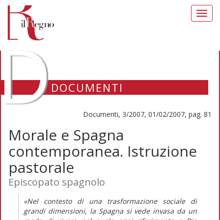
Toggl
navig
D
DOCUMENTI
Documenti, 3/2007, 01/02/2007, pag. 81
Morale e Spagna
contemporanea. Istruzione
pastorale
Episcopato spagnolo
«Nel contesto di una trasformazione sociale di
grandi dimensioni, la Spagna si vede invasa da un