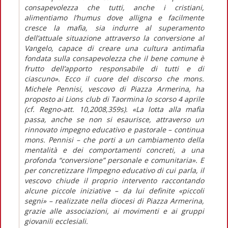
consapevolezza che tutti, anche i cristiani,
alimentiamo l’humus dove alligna e facilmente
cresce la mafia, sia indurre al superamento
dell’attuale situazione attraverso la conversione al
Vangelo, capace di creare una cultura antimafia
fondata sulla consapevolezza che il bene comune è
frutto dell’apporto responsabile di tutti e di
ciascuno». Ecco il cuore del discorso che mons.
Michele Pennisi, vescovo di Piazza Armerina, ha
proposto ai Lions club di Taormina lo scorso 4 aprile
(cf. Regno-att. 10,2008,359s). «La lotta alla mafia
passa, anche se non si esaurisce, attraverso un
rinnovato impegno educativo e pastorale – continua
mons. Pennisi – che porti a un cambiamento della
mentalità e dei comportamenti concreti, a una
profonda “conversione” personale e comunitaria». E
per concretizzare l’impegno educativo di cui parla, il
vescovo chiude il proprio intervento raccontando
alcune piccole iniziative – da lui definite «piccoli
segni» – realizzate nella diocesi di Piazza Armerina,
grazie alle associazioni, ai movimenti e ai gruppi
giovanili ecclesiali.