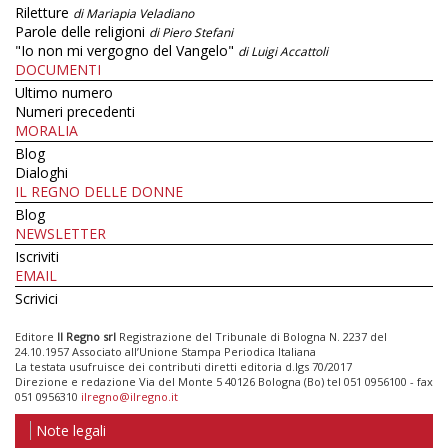
Riletture
di Mariapia Veladiano
Parole delle religioni
di Piero Stefani
"Io non mi vergogno del Vangelo"
di Luigi Accattoli
DOCUMENTI
Ultimo numero
Numeri precedenti
MORALIA
Blog
Dialoghi
IL REGNO DELLE DONNE
Blog
NEWSLETTER
Iscriviti
EMAIL
Scrivici
Editore
Il Regno srl
Registrazione del Tribunale di Bologna N. 2237 del
24.10.1957 Associato all’Unione Stampa Periodica Italiana
La testata usufruisce dei contributi diretti editoria d.lgs 70/2017
Direzione e redazione Via del Monte 5 40126 Bologna (Bo) tel 051 0956100 - fax
051 0956310
ilregno@ilregno.it
Note legali