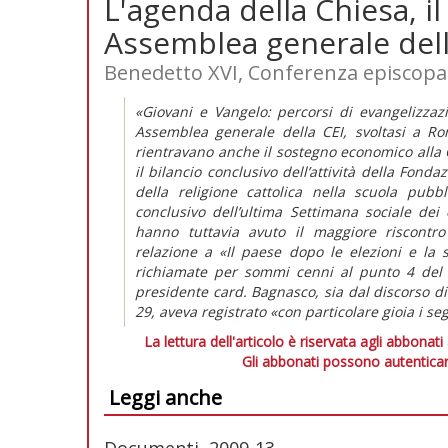
L'agenda della Chiesa, il
Assemblea generale dell
Benedetto XVI, Conferenza episcopal
«Giovani e Vangelo: percorsi di evangelizzaz
Assemblea generale della CEI, svoltasi a R
rientravano anche il sostegno economico alla 
il bilancio conclusivo dell’attività della Fond
della religione cattolica nella scuola pub
conclusivo dell’ultima Settimana sociale dei ca
hanno tuttavia avuto il maggiore riscontro
relazione a «Il paese dopo le elezioni e la s
richiamate per sommi cenni al punto 4 del C
presidente card. Bagnasco, sia dal discorso di 
29, aveva registrato «con particolare gioia i se
La lettura dell'articolo è riservata agli abbonati
Gli abbonati possono autenticar
Leggi anche
Documenti, 2009-13