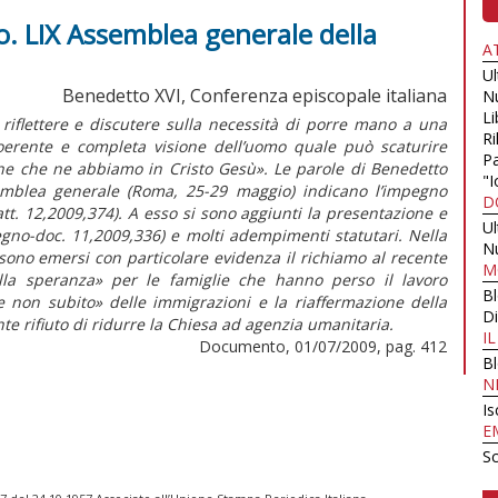
o. LIX Assemblea generale della
A
U
Benedetto XVI, Conferenza episcopale italiana
N
Li
 riflettere e discutere sulla necessità di porre mano a una
Ri
erente e completa visione dell’uomo quale può scaturire
Pa
ne che ne abbiamo in Cristo Gesù». Le parole di Benedetto
"I
Assemblea generale (Roma, 25-29 maggio) indicano l’impegno
D
tt. 12,2009,374). A esso si sono aggiunti la presentazione e
U
Regno-doc. 11,2009,336) e molti adempimenti statutari. Nella
N
sono emersi con particolare evidenza il richiamo al recente
M
ella speranza» per le famiglie che hanno perso il lavoro
B
 e non subito» delle immigrazioni e la riaffermazione della
Di
nte rifiuto di ridurre la Chiesa ad agenzia umanitaria.
I
Documento, 01/07/2009, pag. 412
B
N
Is
E
Sc