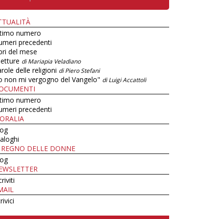
TTUALITÀ
ltimo numero
umeri precedenti
bri del mese
letture
di Mariapia Veladiano
role delle religioni
di Piero Stefani
o non mi vergogno del Vangelo"
di Luigi Accattoli
OCUMENTI
ltimo numero
umeri precedenti
ORALIA
log
aloghi
L REGNO DELLE DONNE
log
EWSLETTER
criviti
MAIL
rivici