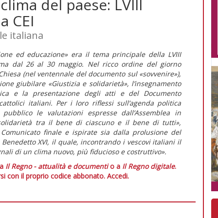
 clima del paese: LVIII
a CEI
e italiana
ione ed educazione» era il tema principale della LVIII
oma dal 26 al 30 maggio. Nel ricco ordine del giorno
Chiesa (nel ventennale del documento sul «sovvenire»),
azione giubilare «Giustizia e solidarietà», l’insegnamento
blica e la presentazione degli atti e del Documento
ttolici italiani. Per i loro riflessi sull’agenda politica
 pubblico le valutazioni espresse dall’Assemblea in
olidarietà tra il bene di ciascuno e il bene di tutti»,
omunicato finale e ispirate sia dalla prolusione del
Benedetto XVI, il quale, incontrando i vescovi italiani il
gnali di un clima nuovo, più fiducioso e costruttivo».
 a
Il Regno - attualità e documenti
o a
Il Regno digitale
.
si con il proprio codice abbonato.
Accedi.