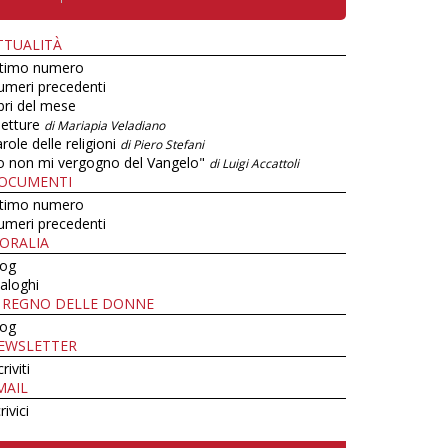
TTUALITÀ
ltimo numero
umeri precedenti
bri del mese
letture
di Mariapia Veladiano
role delle religioni
di Piero Stefani
o non mi vergogno del Vangelo"
di Luigi Accattoli
OCUMENTI
ltimo numero
umeri precedenti
ORALIA
log
aloghi
L REGNO DELLE DONNE
log
EWSLETTER
criviti
MAIL
rivici