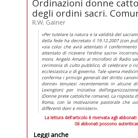
Ordinazioni donne cattol
degli ordini sacri. Comu
R.W. Gainer
«Per tutelare la natura e la validità del sacra
della fede ha decretato il 19.12.2007 (con pu
«sia colui che avrà attentato il conferiment
attentato di ricevere l’ordine sacro» incorro
mons. Angelo Amato ai microfoni di Radio va
cerimonia di culto pubblico, di celebrare o r
ecclesiastica o di governo. Tale «pena medicin
conferma i principi generali del diritto canoni
donne» tenutesi recentemente in alcune dioc
Lexington) per iniziativa dell’organizzazi
(Donne prete cattoliche romane). La risposta de
Roma, con la motivazione pastorale che uom
differenti doni e ministeri».
La lettura dell'articolo è riservata agli abbonati
Gli abbonati possono autenticar
Leggi anche