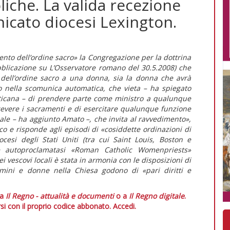
iche. La valida recezione
nicato diocesi Lexington.
mento dell’ordine sacro» la Congregazione per la dottrina
bblicazione su L’Osservatore romano del 30.5.2008) che
o dell’ordine sacro a una donna, sia la donna che avrà
no nella scomunica automatica, che vieta – ha spiegato
ticana – di prendere parte come ministro a qualunque
icevere i sacramenti e di esercitare qualunque funzione
ale – ha aggiunto Amato –, che invita al ravvedimento»,
co e risponde agli episodi di «cosiddette ordinazioni di
esi degli Stati Uniti (tra cui Saint Louis, Boston e
one autoproclamatasi «Roman Catholic Womenpriests»
i vescovi locali è stata in armonia con le disposizioni di
ini e donne nella Chiesa godono di «pari diritti e
 a
Il Regno - attualità e documenti
o a
Il Regno digitale
.
si con il proprio codice abbonato.
Accedi.