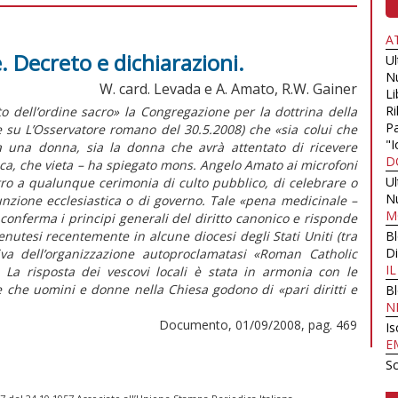
A
. Decreto e dichiarazioni.
U
N
W. card. Levada e A. Amato, R.W. Gainer
Li
Ri
to dell’ordine sacro» la Congregazione per la dottrina della
Pa
e su L’Osservatore romano del 30.5.2008) che «sia colui che
"I
 a una donna, sia la donna che avrà attentato di ricevere
D
ca, che vieta – ha spiegato mons. Angelo Amato ai microfoni
U
ro a qualunque cerimonia di culto pubblico, di celebrare o
N
unzione ecclesiastica o di governo. Tale «pena medicinale –
M
conferma i principi generali del diritto canonico e risponde
enutesi recentemente in alcune diocesi degli Stati Uniti (tra
B
Di
tiva dell’organizzazione autoproclamatasi «Roman Catholic
I
La risposta dei vescovi locali è stata in armonia con le
e che uomini e donne nella Chiesa godono di «pari diritti e
B
N
Documento, 01/09/2008, pag. 469
Is
E
Sc