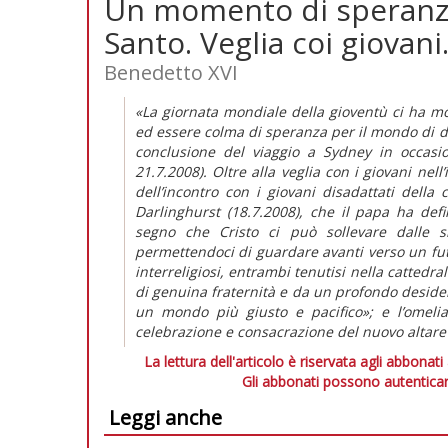
Un momento di speranza.
Santo. Veglia coi giovani
Benedetto XVI
«La giornata mondiale della gioventù ci ha mos
ed essere colma di speranza per il mondo di d
conclusione del viaggio a Sydney in occasio
21.7.2008). Oltre alla veglia con i giovani nel
dell’incontro con i giovani disadattati dell
Darlinghurst (18.7.2008), che il papa ha de
segno che Cristo ci può sollevare dalle sit
permettendoci di guardare avanti verso un futu
interreligiosi, entrambi tenutisi nella cattedra
di genuina fraternità e da un profondo desider
un mondo più giusto e pacifico»; e l’omelia 
celebrazione e consacrazione del nuovo altare d
La lettura dell'articolo è riservata agli abbonati
Gli abbonati possono autenticar
Leggi anche