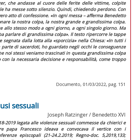
r, che andasse al cuore delle ferite delle vittime, colpite
le ha messe sotto silenzio. Quindi, chiedendo perdono. Con
n vero atto di confessione. «In ogni messa – afferma Benedetto
nare la nostra colpa, la nostra grande e grandissima colpa.
ce allo stesso modo a ogni giorno, a ogni singolo giorno. Ma
a parlare di grandissima colpa»
. Il testo ripercorre le tappe
 segnata dalla lotta alla «sporcizia» nella Chiesa:
«In tutti i
da parte di sacerdoti, ho guardato negli occhi le conseguenze
e noi stessi veniamo trascinati in questa grandissima colpa
 con la necessaria decisione e responsabilità, come troppo
Documento, 01/03/2022, pag. 151
usi sessuali
Joseph Ratzinger / Benedetto XVI
018-2019 legata alle violenze sessuali commesse da chierici e
tre papa Francesco ideava e convocava il vertice con i
nferenze episcopali (21-24.2.2019;
Regno-doc.
5,2019,133;