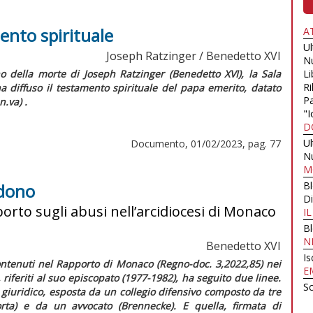
ento spirituale
A
U
Joseph Ratzinger / Benedetto XVI
N
o della morte di Joseph Ratzinger (Benedetto XVI), la Sala
Li
Ri
 diffuso il testamento spirituale del papa emerito, datato
Pa
.va) .
"I
D
U
Documento, 01/02/2023, pag. 77
N
M
B
rdono
Di
porto sugli abusi nell’arcidiocesi di Monaco
I
B
N
Benedetto XVI
Is
contenuti nel Rapporto di Monaco (
Regno-doc
. 3,2022,85) nei
E
riferiti al suo episcopato (1977-1982), ha seguito due linee.
Sc
 giuridico, esposta da un collegio difensivo composto da tre
orta) e da un avvocato (Brennecke). E quella, firmata di