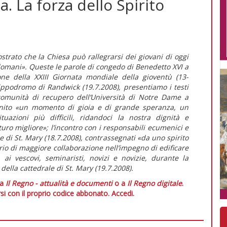
 La forza dello Spirito
.
trato che la Chiesa può rallegrarsi dei giovani di oggi
omani». Queste le parole di congedo di Benedetto XVI a
ne della XXIII Giornata mondiale della gioventù (13-
l’ippodromo di Randwick (19.7.2008), presentiamo i testi
a comunità di recupero dell’Università di Notre Dame a
finito «un momento di gioia e di grande speranza, un
uazioni più difficili, ridandoci la nostra dignità e
ro migliore»; l’incontro con i responsabili ecumenici e
le di St. Mary (18.7.2008), contrassegnati «da uno spirito
io di maggiore collaborazione nell’impegno di edificare
ai vescovi, seminaristi, novizi e novizie, durante la
ella cattedrale di St. Mary (19.7.2008).
 a
Il Regno - attualità e documenti
o a
Il Regno digitale
.
si con il proprio codice abbonato.
Accedi.