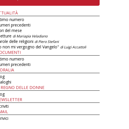
TTUALITÀ
ltimo numero
umeri precedenti
bri del mese
letture
di Mariapia Veladiano
role delle religioni
di Piero Stefani
o non mi vergogno del Vangelo"
di Luigi Accattoli
OCUMENTI
ltimo numero
umeri precedenti
ORALIA
log
aloghi
L REGNO DELLE DONNE
log
EWSLETTER
criviti
MAIL
rivici