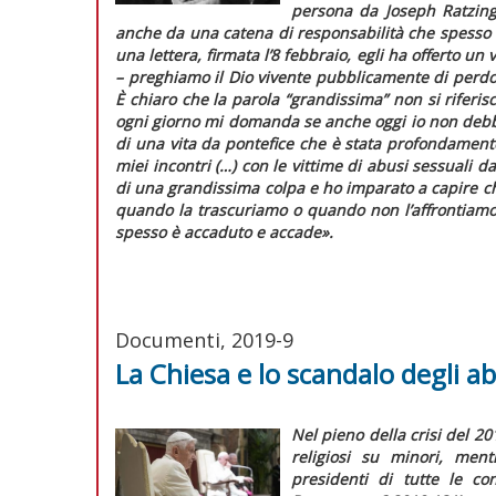
persona da Joseph Ratzinge
anche da una catena di responsabilità che spesso 
una lettera, firmata l’8 febbraio, egli ha offerto u
–
preghiamo il Dio vivente pubblicamente di perdo
È chiaro che la parola “grandissima” non si riferis
ogni giorno mi domanda se anche oggi io non debb
di una vita da pontefice che è stata profondamente
miei incontri (…) con le vittime di abusi sessuali 
di una grandissima colpa e ho imparato a capire ch
quando la trascuriamo o quando non l’affrontiamo
spesso è accaduto e accade»
.
Documenti, 2019-9
La Chiesa e lo scandalo degli ab
Nel pieno della crisi del 2
religiosi su minori, men
presidenti di tutte le co