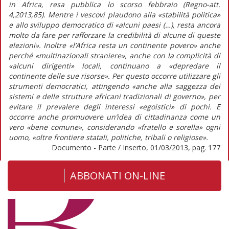
in Africa, resa pubblica lo scorso febbraio (Regno-att.
4,2013,85). Mentre i vescovi plaudono alla «stabilità politica»
e allo sviluppo democratico di «alcuni paesi (…), resta ancora
molto da fare per rafforzare la credibilità di alcune di queste
elezioni». Inoltre «l’Africa resta un continente povero» anche
perché «multinazionali straniere», anche con la complicità di
«alcuni dirigenti» locali, continuano a «depredare il
continente delle sue risorse». Per questo occorre utilizzare gli
strumenti democratici, attingendo «anche alla saggezza dei
sistemi e delle strutture africani tradizionali di governo», per
evitare il prevalere degli interessi «egoistici» di pochi. E
occorre anche promuovere un’idea di cittadinanza come un
vero «bene comune», considerando «fratello e sorella» ogni
uomo, «oltre frontiere statali, politiche, tribali o religiose».
Documento - Parte / Inserto, 01/03/2013, pag. 177
ABBONATI ON-LINE