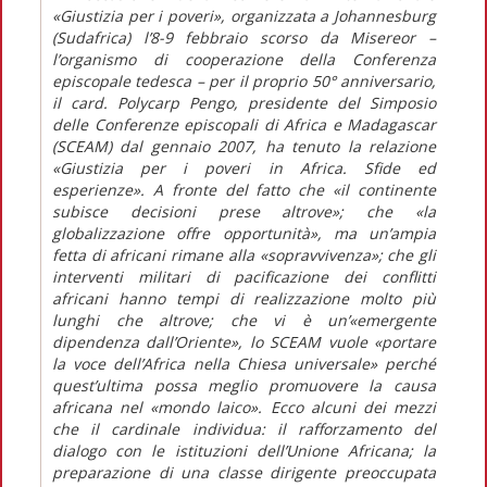
«Giustizia per i poveri», organizzata a Johannesburg
(Sudafrica) l’8-9 febbraio scorso da Misereor –
l’organismo di cooperazione della Conferenza
episcopale tedesca – per il proprio 50° anniversario,
il card. Polycarp Pengo, presidente del Simposio
delle Conferenze episcopali di Africa e Madagascar
(SCEAM) dal gennaio 2007, ha tenuto la relazione
«Giustizia per i poveri in Africa. Sfide ed
esperienze». A fronte del fatto che «il continente
subisce decisioni prese altrove»; che «la
globalizzazione offre opportunità», ma un’ampia
fetta di africani rimane alla «sopravvivenza»; che gli
interventi militari di pacificazione dei conflitti
africani hanno tempi di realizzazione molto più
lunghi che altrove; che vi è un’«emergente
dipendenza dall’Oriente», lo SCEAM vuole «portare
la voce dell’Africa nella Chiesa universale» perché
quest’ultima possa meglio promuovere la causa
africana nel «mondo laico». Ecco alcuni dei mezzi
che il cardinale individua: il rafforzamento del
dialogo con le istituzioni dell’Unione Africana; la
preparazione di una classe dirigente preoccupata