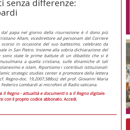
ti senza differenze:
bardi
 dal papa nel giorno della risurrezione è il dono più
Cristiano Allam, vicedirettore ad personam del Corriere
o scorso in occasione del suo battesimo, celebrato da
le in San Pietro. Insieme alla sobria dichiarazione del
 sono state le prime battute di un dibattito che si è
 musulmana a quella cristiana, sulle dinamiche di tali
stianesimo e islam. Riportiamo i contributi istituzionali:
slamic strategic studies center e promotore della lettera
f. Regno-doc. 19,2007,588ss); del prof. Giovanni Maria
. Federico Lombardi ai microfoni di Radio vaticana.
 a
Il Regno - attualità e documenti
o a
Il Regno digitale
.
si con il proprio codice abbonato.
Accedi.