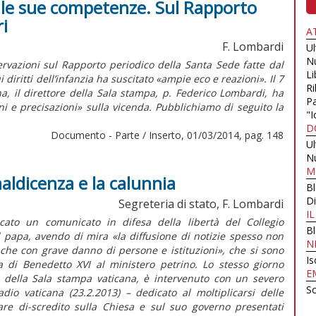
e le sue competenze. Sul Rapporto
i
A
F. Lombardi
U
N
ervazioni sul Rapporto periodico della Santa Sede fatte dal
Li
iritti dell’infanzia ha suscitato «ampie eco e reazioni». Il 7
Ri
a, il direttore della Sala stampa, p. Federico Lombardi, ha
Pa
ni e precisazioni» sulla vicenda. Pubblichiamo di seguito la
"I
D
Documento - Parte / Inserto, 01/03/2014, pag. 148
U
N
M
aldicenza e la calunnia
B
Di
Segreteria di stato, F. Lombardi
I
cato un comunicato in difesa della libertà del Collegio
B
l papa, avendo di mira «la diffusione di notizie spesso non
N
 anche con grave danno di persone e istituzioni», che si sono
Is
a di Benedetto XVI al ministero petrino. Lo stesso giorno
E
e della Sala stampa vaticana, è intervenuto con un severo
Sc
adio vaticana (23.2.2013) – dedicato al moltiplicarsi delle
are di-scredito sulla Chiesa e sul suo governo presentati