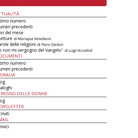
TTUALITÀ
ltimo numero
umeri precedenti
bri del mese
letture
di Mariapia Veladiano
role delle religioni
di Piero Stefani
o non mi vergogno del Vangelo"
di Luigi Accattoli
OCUMENTI
ltimo numero
umeri precedenti
ORALIA
log
aloghi
L REGNO DELLE DONNE
log
EWSLETTER
criviti
MAIL
rivici