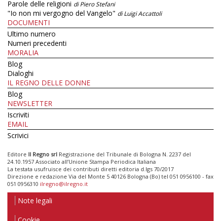
Parole delle religioni
di Piero Stefani
"Io non mi vergogno del Vangelo"
di Luigi Accattoli
DOCUMENTI
Ultimo numero
Numeri precedenti
MORALIA
Blog
Dialoghi
IL REGNO DELLE DONNE
Blog
NEWSLETTER
Iscriviti
EMAIL
Scrivici
Editore
Il Regno srl
Registrazione del Tribunale di Bologna N. 2237 del
24.10.1957 Associato all’Unione Stampa Periodica Italiana
La testata usufruisce dei contributi diretti editoria d.lgs 70/2017
Direzione e redazione Via del Monte 5 40126 Bologna (Bo) tel 051 0956100 - fax
051 0956310
ilregno@ilregno.it
Note legali
Cookie