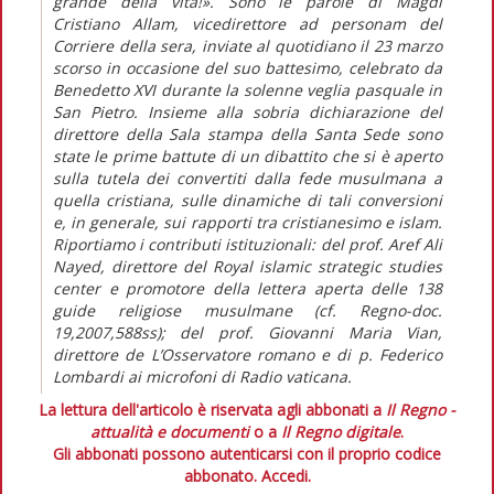
grande della vita!». Sono le parole di Magdi
Cristiano Allam, vicedirettore ad personam del
Corriere della sera, inviate al quotidiano il 23 marzo
scorso in occasione del suo battesimo, celebrato da
Benedetto XVI durante la solenne veglia pasquale in
San Pietro. Insieme alla sobria dichiarazione del
direttore della Sala stampa della Santa Sede sono
state le prime battute di un dibattito che si è aperto
sulla tutela dei convertiti dalla fede musulmana a
quella cristiana, sulle dinamiche di tali conversioni
e, in generale, sui rapporti tra cristianesimo e islam.
Riportiamo i contributi istituzionali: del prof. Aref Ali
Nayed, direttore del Royal islamic strategic studies
center e promotore della lettera aperta delle 138
guide religiose musulmane (cf. Regno-doc.
19,2007,588ss); del prof. Giovanni Maria Vian,
direttore de L’Osservatore romano e di p. Federico
Lombardi ai microfoni di Radio vaticana.
La lettura dell'articolo è riservata agli abbonati a
Il Regno -
attualità e documenti
o a
Il Regno digitale
.
Gli abbonati possono autenticarsi con il proprio codice
abbonato.
Accedi.