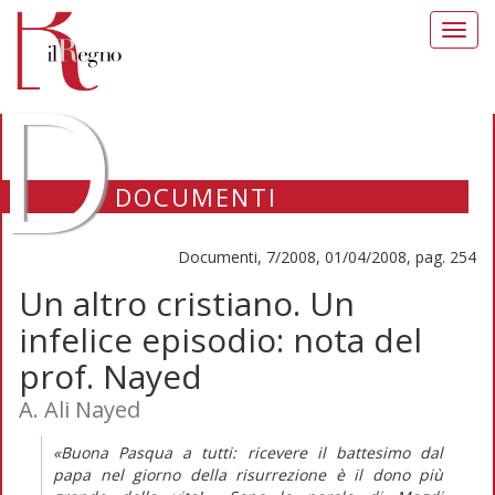
Toggl
navig
D
DOCUMENTI
Documenti, 7/2008, 01/04/2008, pag. 254
Un altro cristiano. Un
infelice episodio: nota del
prof. Nayed
A. Ali Nayed
«Buona Pasqua a tutti: ricevere il battesimo dal
papa nel giorno della risurrezione è il dono più