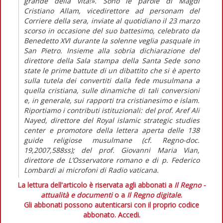
grande della vita!». Sono le parole di Magdi
Cristiano Allam, vicedirettore ad personam del
Corriere della sera, inviate al quotidiano il 23 marzo
scorso in occasione del suo battesimo, celebrato da
Benedetto XVI durante la solenne veglia pasquale in
San Pietro. Insieme alla sobria dichiarazione del
direttore della Sala stampa della Santa Sede sono
state le prime battute di un dibattito che si è aperto
sulla tutela dei convertiti dalla fede musulmana a
quella cristiana, sulle dinamiche di tali conversioni
e, in generale, sui rapporti tra cristianesimo e islam.
Riportiamo i contributi istituzionali: del prof. Aref Ali
Nayed, direttore del Royal islamic strategic studies
center e promotore della lettera aperta delle 138
guide religiose musulmane (cf. Regno-doc.
19,2007,588ss); del prof. Giovanni Maria Vian,
direttore de L’Osservatore romano e di p. Federico
Lombardi ai microfoni di Radio vaticana.
La lettura dell'articolo è riservata agli abbonati a
Il Regno -
attualità e documenti
o a
Il Regno digitale
.
Gli abbonati possono autenticarsi con il proprio codice
abbonato.
Accedi.