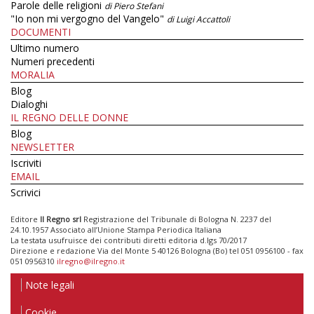
Parole delle religioni
di Piero Stefani
"Io non mi vergogno del Vangelo"
di Luigi Accattoli
DOCUMENTI
Ultimo numero
Numeri precedenti
MORALIA
Blog
Dialoghi
IL REGNO DELLE DONNE
Blog
NEWSLETTER
Iscriviti
EMAIL
Scrivici
Editore
Il Regno srl
Registrazione del Tribunale di Bologna N. 2237 del
24.10.1957 Associato all’Unione Stampa Periodica Italiana
La testata usufruisce dei contributi diretti editoria d.lgs 70/2017
Direzione e redazione Via del Monte 5 40126 Bologna (Bo) tel 051 0956100 - fax
051 0956310
ilregno@ilregno.it
Note legali
Cookie