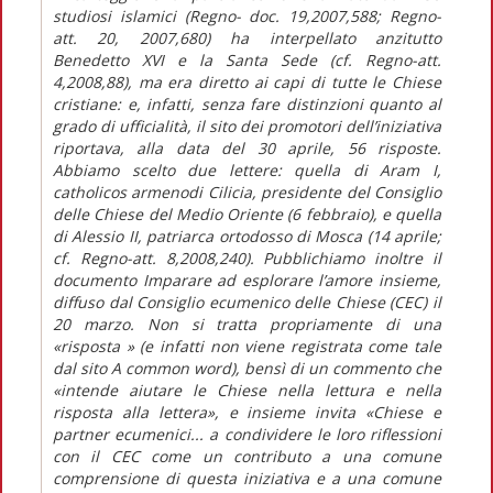
studiosi islamici (Regno- doc. 19,2007,588; Regno-
att. 20, 2007,680) ha interpellato anzitutto
Benedetto XVI e la Santa Sede (cf. Regno-att.
4,2008,88), ma era diretto ai capi di tutte le Chiese
cristiane: e, infatti, senza fare distinzioni quanto al
grado di ufficialità, il sito dei promotori dell’iniziativa
riportava, alla data del 30 aprile, 56 risposte.
Abbiamo scelto due lettere: quella di Aram I,
catholicos armenodi Cilicia, presidente del Consiglio
delle Chiese del Medio Oriente (6 febbraio), e quella
di Alessio II, patriarca ortodosso di Mosca (14 aprile;
cf. Regno-att. 8,2008,240). Pubblichiamo inoltre il
documento Imparare ad esplorare l’amore insieme,
diffuso dal Consiglio ecumenico delle Chiese (CEC) il
20 marzo. Non si tratta propriamente di una
«risposta » (e infatti non viene registrata come tale
dal sito A common word), bensì di un commento che
«intende aiutare le Chiese nella lettura e nella
risposta alla lettera», e insieme invita «Chiese e
partner ecumenici... a condividere le loro riflessioni
con il CEC come un contributo a una comune
comprensione di questa iniziativa e a una comune