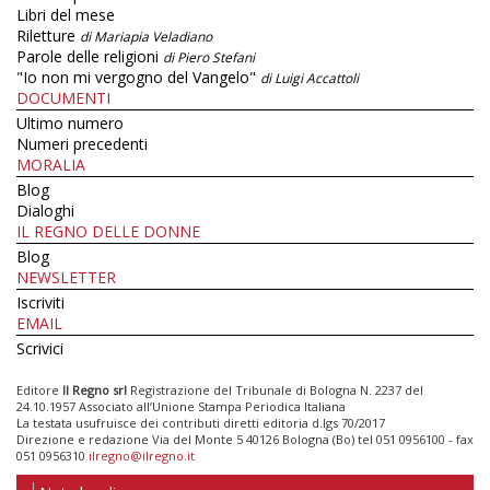
Libri del mese
Riletture
di Mariapia Veladiano
Parole delle religioni
di Piero Stefani
"Io non mi vergogno del Vangelo"
di Luigi Accattoli
DOCUMENTI
Ultimo numero
Numeri precedenti
MORALIA
Blog
Dialoghi
IL REGNO DELLE DONNE
Blog
NEWSLETTER
Iscriviti
EMAIL
Scrivici
Editore
Il Regno srl
Registrazione del Tribunale di Bologna N. 2237 del
24.10.1957 Associato all’Unione Stampa Periodica Italiana
La testata usufruisce dei contributi diretti editoria d.lgs 70/2017
Direzione e redazione Via del Monte 5 40126 Bologna (Bo) tel 051 0956100 - fax
051 0956310
ilregno@ilregno.it