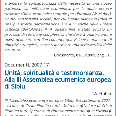
è emersa la consapevolezza della necessità di una nuova
partenza, sia nell’azione ecumenica, per la quale occorre
ritrovare «l’idea ecumenica centrale per l’Europa» (W. Huber),
sia nel servizio alla società, per cui è stata rilanciata l’idea di
una più stretta partecipazione alla KEK anche della Chiesa
cattolica (Bartolomeo I). A questo fine è stato avviato un
processo di revisione complessiva che durerà quattro anni e
dovrà delineare «un fine comune, una visione e una serie di
obiettivi strategici», senza risparmiare una seria verifica delle
strutture.
Documento, 01/09/2009, pag. 510
Documenti, 2007-17
Unità, spiritualità e testimonianza.
Alla III Assemblea ecumenica europea
di Sibiu
W. Huber
III Assemblea ecumenica europea Sibiu, 5-9 settembre 2007
La luce di Cristo illumina tutti Sul tema �La luce di Cristo
illumina tutti. Speranza di rinnovamento e unit� in Europa�
si � svolta a Sibiu (Romania, 4-9.9.2007) la III Assemblea