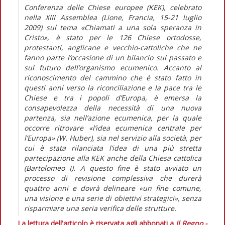
Conferenza delle Chiese europee (KEK), celebrato
nella XIII Assemblea (Lione, Francia, 15-21 luglio
2009) sul tema «Chiamati a una sola speranza in
Cristo», è stato per le 126 Chiese ortodosse,
protestanti, anglicane e vecchio-cattoliche che ne
fanno parte l’occasione di un bilancio sul passato e
sul futuro dell’organismo ecumenico. Accanto al
riconoscimento del cammino che è stato fatto in
questi anni verso la riconciliazione e la pace tra le
Chiese e tra i popoli d’Europa, è emersa la
consapevolezza della necessità di una nuova
partenza, sia nell’azione ecumenica, per la quale
occorre ritrovare «l’idea ecumenica centrale per
l’Europa» (W. Huber), sia nel servizio alla società, per
cui è stata rilanciata l’idea di una più stretta
partecipazione alla KEK anche della Chiesa cattolica
(Bartolomeo I). A questo fine è stato avviato un
processo di revisione complessiva che durerà
quattro anni e dovrà delineare «un fine comune,
una visione e una serie di obiettivi strategici», senza
risparmiare una seria verifica delle strutture.
La lettura dell'articolo è riservata agli abbonati a
Il Regno -