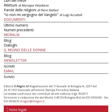
Libri del mese
Riletture
di Mariapia Veladiano
Parole delle religioni
di Piero Stefani
"Io non mi vergogno del Vangelo"
di Luigi Accattoli
DOCUMENTI
Ultimo numero
Numeri precedenti
MORALIA
Blog
Dialoghi
IL REGNO DELLE DONNE
Blog
NEWSLETTER
Iscriviti
EMAIL
Scrivici
Editore
Il Regno srl
Registrazione del Tribunale di Bologna N. 2237 del
24.10.1957 Associato all’Unione Stampa Periodica Italiana
La testata usufruisce dei contributi diretti editoria d.lgs 70/2017
Direzione e redazione Via del Monte 5 40126 Bologna (Bo) tel 051 0956100 - fax
051 0956310
ilregno@ilregno.it
Note legali