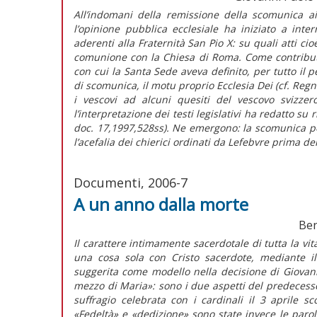
All’indomani della remissione della scomunica ai
l’opinione pubblica ecclesiale ha iniziato a inte
aderenti alla Fraternità San Pio X: su quali atti c
comunione con la Chiesa di Roma. Come contributo al
con cui la Santa Sede aveva definito, per tutto il p
di scomunica, il motu proprio Ecclesia Dei (cf. Reg
i vescovi ad alcuni quesiti del vescovo svizzer
l’interpretazione dei testi legislativi ha redatto su
doc. 17,1997,528ss). Ne emergono: la scomunica p
l’acefalia dei chierici ordinati da Lefebvre prima del
Documenti, 2006-7
A un anno dalla morte
Ben
Il carattere intimamente sacerdotale di tutta la vit
una cosa sola con Cristo sacerdote, mediante il s
suggerita come modello nella decisione di Giovann
mezzo di Maria»: sono i due aspetti del predecess
suffragio celebrata con i cardinali il 3 aprile sc
«Fedeltà» e «dedizione» sono state invece le paro