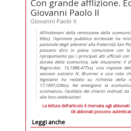
Con grande afflizione. E
Giovanni Paolo II
Giovanni Paolo II
All’indomani della remissione della scomunica
69ss), l’opinione pubblica ecclesiale ha ini
pastorale degli aderenti alla Fraternità San Pi
possano dirsi in piena comunione con la 
riproponiamo qui i principali atti ufficiali con
durata della scomunica, tale situazione: il d
Regno-doc. 15,1988,477ss), una risposta del
vescovo svizzero N. Brunner e una nota che i
legislativi ha redatto su richiesta della 
17,1997,528ss). Ne emergono: la scomuni
scismatico», l’acefalia dei chierici ordinati da
alle loro celebrazioni.
La lettura dell'articolo è riservata agli abbonati
Gli abbonati possono autenticar
Leggi anche