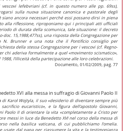
 vescovi lefebvriani (cf. in questo numero alle pp. 69ss),
rrogarsi sulla nuova situazione canonica e pastorale degli
ioè siano ancora necessari perché essi possano dirsi in piena
la riflessione, riproponiamo qui i principali atti ufficiali
eriodo di durata della scomunica, tale situazione: il decreto
no-doc. 15,1988,477ss), una risposta della Congregazione per
o N. Brunner e una nota che il Pontificio consiglio per
 richiesta della stessa Congregazione per i vescovi (cf. Regno-
er chi aderiva formalmente a quel «movimento scismatico»,
 1988, l’illiceità della partecipazione alle loro celebrazioni.
Documento, 01/02/2009, pag. 77
edetto XVI alla messa in suffragio di Giovanni Paolo II
a di Karol Wojtyla, il suo «desiderio di diventare sempre più
acrificio eucaristico», e la figura dell’apostolo Giovanni,
i Paolo II di orientare la vita «completamente a Cristo per
ore messi in luce da Benedetto XVI nel corso della messa di
orso nella basilica vaticana, di cui pubblichiamo l’omelia.
le usate dal papa per riassumere la vita e la testimonianza