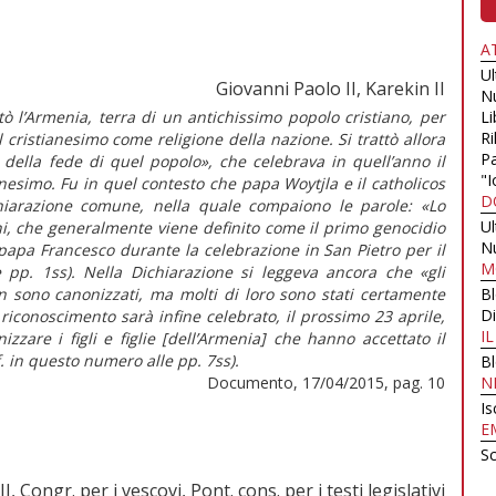
A
U
Giovanni Paolo II, Karekin II
N
tò l’Armenia, terra di un antichissimo popolo cristiano, per
Li
Ri
il cristianesimo come religione della nazione. Si trattò allora
Pa
 della fede di quel popolo», che celebrava in quell’anno il
"I
nesimo. Fu in quel contesto che papa Woytjla e il catholicos
D
chiarazione comune, nella quale compaiono le parole: «Lo
U
ni, che generalmente viene definito come il primo genocidio
N
 papa Francesco durante la celebrazione in San Pietro per il
M
e pp. 1ss). Nella Dichiarazione si leggeva ancora che «gli
 sono canonizzati, ma molti di loro sono stati certamente
B
Di
 riconoscimento sarà infine celebrato, il prossimo 23 aprile,
I
zzare i figli e figlie [dell’Armenia] che hanno accettato il
f. in questo numero alle pp. 7ss).
B
Documento, 17/04/2015, pag. 10
N
Is
E
Sc
, Congr. per i vescovi, Pont. cons. per i testi legislativi