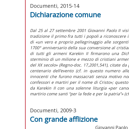
Documenti, 2015-14
Dichiarazione comune
Dal 25 al 27 settembre 2001 Giovanni Paolo II visi
tradizione il primo fra tutti i popoli a riconoscere 
di «un vero e proprio pellegrinaggio alle sorgenti
1700° anniversario della sua conversione al cristia
di tutti gli armeni Karekin II firmarono una Di
sterminio di un milione e mezzo di cristiani arme
del XX secolo» (Regno-doc. 17,2001,541), citate da
centenario dell’evento (cf. in questo numero all
innocenti che furono massacrati senza motivo non
confessori e martiri per il nome di Cristo»; questo
da Karekin II con una solenne liturgia «per canoni
martirio come santi “per la fede e per la patria”» (c
Documenti, 2009-3
Con grande afflizione
Giovanni Paolo II