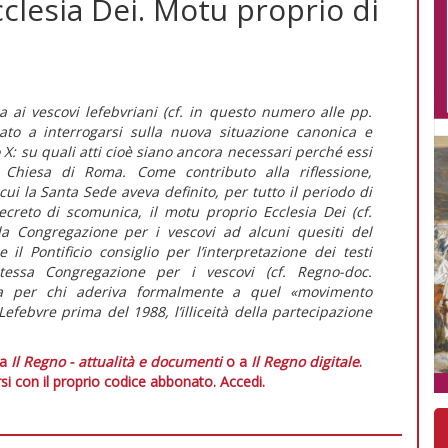
cclesia Dei. Motu proprio di
 ai vescovi lefebvriani (cf. in questo numero alle pp.
ziato a interrogarsi sulla nuova situazione canonica e
o X: su quali atti cioè siano ancora necessari perché essi
Chiesa di Roma. Come contributo alla riflessione,
 cui la Santa Sede aveva definito, per tutto il periodo di
ecreto di scomunica, il motu proprio Ecclesia Dei (cf.
la Congregazione per i vescovi ad alcuni quesiti del
l Pontificio consiglio per l’interpretazione dei testi
stessa Congregazione per i vescovi (cf. Regno-doc.
ca per chi aderiva formalmente a quel «movimento
 Lefebvre prima del 1988, l’illiceità della partecipazione
 a
Il Regno - attualità e documenti
o a
Il Regno digitale
.
si con il proprio codice abbonato.
Accedi.