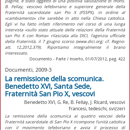
pagine, è stato oggetto di una positiva valutazione di mons.
B. Fellay, vescovo lefebvriano e superiore generale della
Fraternità sacerdotale san Pio X (FSSPX), in ordine al
«cambiamento» che sarebbe in atto nella Chiesa cattolica.
Egli vi ha fatto infatti riferimento nel corso di una lunga
intervista «sullo stato attuale delle relazioni della Fraternità
san Pio X con Roma» rilasciata alla DICI, l’agenzia ufficiale
della Fraternità, il 7 giugno scorso (www.dici.org; cf. Regno-
att. 12,2012,379). Riportiamo integralmente il brano
interessato.
Documento - Parte / Inserto, 01/07/2012, pag. 422
Documenti, 2009-3
La remissione della scomunica.
Benedetto XVI, Santa Sede,
Fraternità San Pio X, vescovi
Benedetto XVI, G. Re, B. Fellay, J. Ricard, vescovi
francesi, tedeschi, svizzeri
La remissione della scomunica ai quattro vescovi della
Fraternità sacerdotale di San Pio X ricompone l’unità cattolica
con il movimento lefebvriano e avvia il processo di