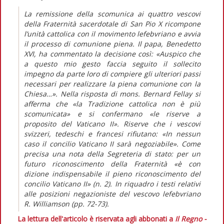
La remissione della scomunica ai quattro vescovi
della Fraternità sacerdotale di San Pio X ricompone
l’unità cattolica con il movimento lefebvriano e avvia
il processo di comunione piena. Il papa, Benedetto
XVI, ha commentato la decisione così: «Auspico che
a questo mio gesto faccia seguito il sollecito
impegno da parte loro di compiere gli ulteriori passi
necessari per realizzare la piena comunione con la
Chiesa…». Nella risposta di mons. Bernard Fellay si
afferma che «la Tradizione cattolica non è più
scomunicata» e si confermano «le riserve a
proposito del Vaticano II». Riserve che i vescovi
svizzeri, tedeschi e francesi rifiutano: «In nessun
caso il concilio Vaticano II sarà negoziabile». Come
precisa una nota della Segreteria di stato: per un
futuro riconoscimento della Fraternità «è con
dizione indispensabile il pieno riconoscimento del
concilio Vaticano II» (n. 2). In riquadro i testi relativi
alle posizioni negazioniste del vescovo lefebvriano
R. Williamson (pp. 72-73).
La lettura dell'articolo è riservata agli abbonati a
Il Regno -