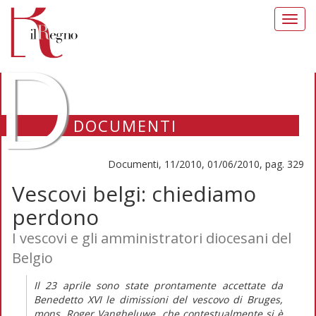
Toggl
navig
D
DOCUMENTI
Documenti, 11/2010, 01/06/2010, pag. 329
Vescovi belgi: chiediamo
perdono
I vescovi e gli amministratori diocesani del
Belgio
Il 23 aprile sono state prontamente accettate da
Benedetto XVI le dimissioni del vescovo di Bruges,
mons. Roger Vangheluwe, che contestualmente si è