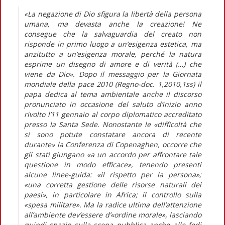
«La negazione di Dio sfigura la libertà della persona
umana, ma devasta anche la creazione! Ne
consegue che la salvaguardia del creato non
risponde in primo luogo a un’esigenza estetica, ma
anzitutto a un’esigenza morale, perché la natura
esprime un disegno di amore e di verità (…) che
viene da Dio». Dopo il messaggio per la Giornata
mondiale della pace 2010 (Regno-doc. 1,2010,1ss) il
papa dedica al tema ambientale anche il discorso
pronunciato in occasione del saluto d’inizio anno
rivolto l’11 gennaio al corpo diplomatico accreditato
presso la Santa Sede. Nonostante le «difficoltà che
si sono potute constatare ancora di recente
durante» la Conferenza di Copenaghen, occorre che
gli stati giungano «a un accordo per affrontare tale
questione in modo efficace», tenendo presenti
alcune linee-guida: «il rispetto per la persona»;
«una corretta gestione delle risorse naturali dei
paesi», in particolare in Africa; il controllo sulla
«spesa militare». Ma la radice ultima dell’attenzione
all’ambiente dev’essere d’«ordine morale», lasciando
quindi spazio sulla scena pubblica anche alle fedi