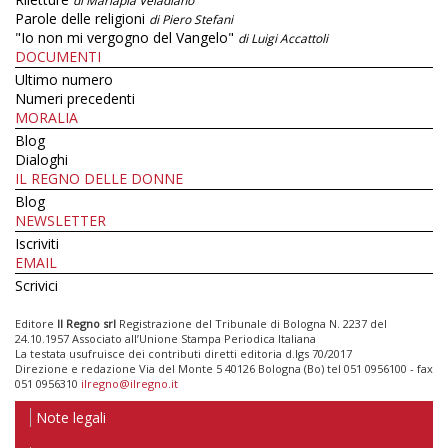
di Mariapia Veladiano
Parole delle religioni
di Piero Stefani
"Io non mi vergogno del Vangelo"
di Luigi Accattoli
DOCUMENTI
Ultimo numero
Numeri precedenti
MORALIA
Blog
Dialoghi
IL REGNO DELLE DONNE
Blog
NEWSLETTER
Iscriviti
EMAIL
Scrivici
Editore
Il Regno srl
Registrazione del Tribunale di Bologna N. 2237 del
24.10.1957 Associato all’Unione Stampa Periodica Italiana
La testata usufruisce dei contributi diretti editoria d.lgs 70/2017
Direzione e redazione Via del Monte 5 40126 Bologna (Bo) tel 051 0956100 - fax
051 0956310
ilregno@ilregno.it
Note legali