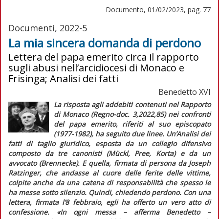
Documento, 01/02/2023, pag. 77
Documenti, 2022-5
La mia sincera domanda di perdono
Lettera del papa emerito circa il rapporto
sugli abusi nell’arcidiocesi di Monaco e
Frisinga; Analisi dei fatti
Benedetto XVI
La risposta agli addebiti contenuti nel Rapporto
di Monaco (
Regno-doc
. 3,2022,85) nei confronti
del papa emerito, riferiti al suo episcopato
(1977-1982), ha seguito due linee. Un’
Analisi dei
fatti
di taglio giuridico, esposta da un collegio difensivo
composto da tre canonisti (Mückl, Pree, Korta) e da un
avvocato (Brennecke). E quella, firmata di persona da Joseph
Ratzinger, che andasse al cuore delle ferite delle vittime,
colpite anche da una catena di responsabilità che spesso le
ha messe sotto silenzio. Quindi, chiedendo perdono. Con una
lettera, firmata l’8 febbraio, egli ha offerto un vero atto di
confessione. «In ogni messa – afferma Benedetto –