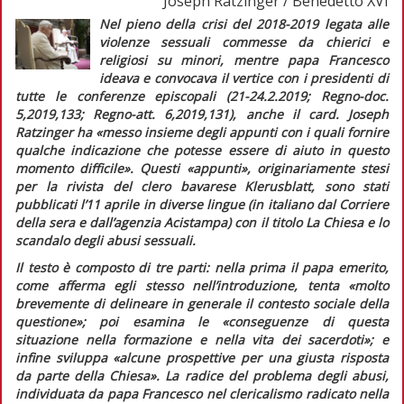
Joseph Ratzinger / Benedetto XVI
Nel pieno della crisi del 2018-2019 legata alle
violenze sessuali commesse da chierici e
religiosi su minori, mentre papa Francesco
ideava e convocava il vertice con i presidenti di
tutte le conferenze episcopali (21-24.2.2019;
Regno-doc.
5,2019,133;
Regno-att.
6,2019,131), anche il card. Joseph
Ratzinger ha
«messo insieme degli appunti con i quali fornire
qualche indicazione che potesse essere di aiuto in questo
momento difficile».
Questi «appunti», originariamente stesi
per la rivista del clero bavarese
Klerusblatt,
sono stati
pubblicati l’11 aprile in diverse lingue (in italiano dal
Corriere
della sera
e dall’agenzia
Acistampa
) con il titolo
La Chiesa e lo
scandalo degli abusi sessuali
.
Il testo è composto di tre parti: nella prima il papa emerito,
come afferma egli stesso nell’introduzione, tenta «
molto
brevemente di delineare in generale il contesto sociale della
questione»;
poi esamina le
«conseguenze di questa
situazione nella formazione e nella vita dei sacerdoti»;
e
infine sviluppa
«alcune prospettive per una giusta risposta
da parte della Chiesa».
La radice del problema degli abusi,
individuata da papa Francesco nel clericalismo radicato nella