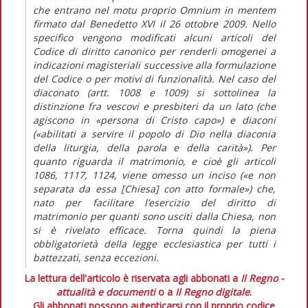
che entrano nel motu proprio Omnium in mentem
firmato dal Benedetto XVI il 26 ottobre 2009. Nello
specifico vengono modificati alcuni articoli del
Codice di diritto canonico per renderli omogenei a
indicazioni magisteriali successive alla formulazione
del Codice o per motivi di funzionalità. Nel caso del
diaconato (artt. 1008 e 1009) si sottolinea la
distinzione fra vescovi e presbiteri da un lato (che
agiscono in «persona di Cristo capo») e diaconi
(«abilitati a servire il popolo di Dio nella diaconia
della liturgia, della parola e della carità»). Per
quanto riguarda il matrimonio, e cioè gli articoli
1086, 1117, 1124, viene omesso un inciso («e non
separata da essa [Chiesa] con atto formale») che,
nato per facilitare l’esercizio del diritto di
matrimonio per quanti sono usciti dalla Chiesa, non
si è rivelato efficace. Torna quindi la piena
obbligatorietà della legge ecclesiastica per tutti i
battezzati, senza eccezioni.
La lettura dell'articolo è riservata agli abbonati a
Il Regno -
attualità e documenti
o a
Il Regno digitale
.
Gli abbonati possono autenticarsi con il proprio codice