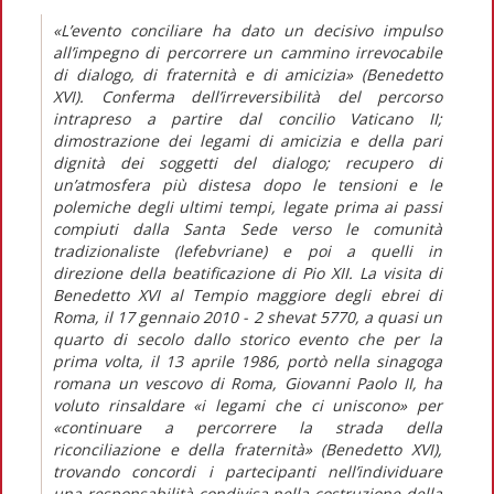
«L’evento conciliare ha dato un decisivo impulso
all’impegno di percorrere un cammino irrevocabile
di dialogo, di fraternità e di amicizia» (Benedetto
XVI). Conferma dell’irreversibilità del percorso
intrapreso a partire dal concilio Vaticano II;
dimostrazione dei legami di amicizia e della pari
dignità dei soggetti del dialogo; recupero di
un’atmosfera più distesa dopo le tensioni e le
polemiche degli ultimi tempi, legate prima ai passi
compiuti dalla Santa Sede verso le comunità
tradizionaliste (lefebvriane) e poi a quelli in
direzione della beatificazione di Pio XII. La visita di
Benedetto XVI al Tempio maggiore degli ebrei di
Roma, il 17 gennaio 2010 - 2 shevat 5770, a quasi un
quarto di secolo dallo storico evento che per la
prima volta, il 13 aprile 1986, portò nella sinagoga
romana un vescovo di Roma, Giovanni Paolo II, ha
voluto rinsaldare «i legami che ci uniscono» per
«continuare a percorrere la strada della
riconciliazione e della fraternità» (Benedetto XVI),
trovando concordi i partecipanti nell’individuare
una responsabilità condivisa nella costruzione della