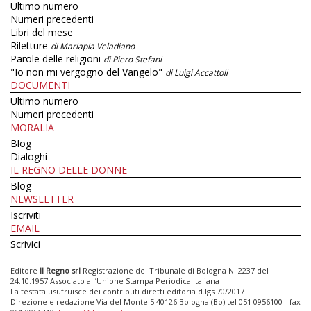
Ultimo numero
Numeri precedenti
Libri del mese
Riletture
di Mariapia Veladiano
Parole delle religioni
di Piero Stefani
"Io non mi vergogno del Vangelo"
di Luigi Accattoli
DOCUMENTI
Ultimo numero
Numeri precedenti
MORALIA
Blog
Dialoghi
IL REGNO DELLE DONNE
Blog
NEWSLETTER
Iscriviti
EMAIL
Scrivici
Editore
Il Regno srl
Registrazione del Tribunale di Bologna N. 2237 del
24.10.1957 Associato all’Unione Stampa Periodica Italiana
La testata usufruisce dei contributi diretti editoria d.lgs 70/2017
Direzione e redazione Via del Monte 5 40126 Bologna (Bo) tel 051 0956100 - fax