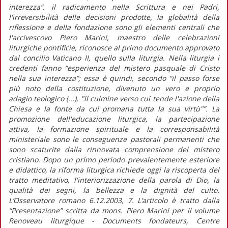
interezza”. il radicamento nella Scrittura e nei Padri,
l'irreversibilità delle decisioni prodotte, la globalità della
riflessione e della fondazione sono gli elementi centrali che
l'arcivescovo Piero Marini, maestro delle celebrazioni
liturgiche pontificie, riconosce al primo documento approvato
dal concilio Vaticano II, quello sulla liturgia. Nella liturgia i
credenti fanno “esperienza del mistero pasquale di Cristo
nella sua interezza”; essa è quindi, secondo “il passo forse
più noto della costituzione, divenuto un vero e proprio
adagio teologico (...), "il culmine verso cui tende l'azione della
Chiesa e la fonte da cui promana tutta la sua virtù"”. La
promozione dell'educazione liturgica, la partecipazione
attiva, la formazione spirituale e la corresponsabilità
ministeriale sono le conseguenze pastorali permanenti che
sono scaturite dalla rinnovata comprensione del mistero
cristiano. Dopo un primo periodo prevalentemente esteriore
e didattico, la riforma liturgica richiede oggi la riscoperta del
tratto meditativo, l'interiorizzazione della parola di Dio, la
qualità dei segni, la bellezza e la dignità del culto.
L’Osservatore romano 6.12.2003, 7. L’articolo è tratto dalla
“Presentazione” scritta da mons. Piero Marini per il volume
Renoveau liturgique - Documents fondateurs, Centre