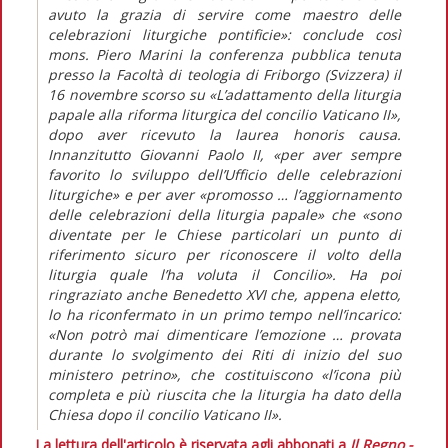
avuto la grazia di servire come maestro delle
celebrazioni liturgiche pontificie»: conclude così
mons. Piero Marini la conferenza pubblica tenuta
presso la Facoltà di teologia di Friborgo (Svizzera) il
16 novembre scorso su «L’adattamento della liturgia
papale alla riforma liturgica del concilio Vaticano II»,
dopo aver ricevuto la laurea honoris causa.
Innanzitutto Giovanni Paolo II, «per aver sempre
favorito lo sviluppo dell’Ufficio delle celebrazioni
liturgiche» e per aver «promosso … l’aggiornamento
delle celebrazioni della liturgia papale» che «sono
diventate per le Chiese particolari un punto di
riferimento sicuro per riconoscere il volto della
liturgia quale l’ha voluta il Concilio». Ha poi
ringraziato anche Benedetto XVI che, appena eletto,
lo ha riconfermato in un primo tempo nell’incarico:
«Non potrò mai dimenticare l’emozione … provata
durante lo svolgimento dei Riti di inizio del suo
ministero petrino», che costituiscono «l’icona più
completa e più riuscita che la liturgia ha dato della
Chiesa dopo il concilio Vaticano II».
La lettura dell'articolo è riservata agli abbonati a
Il Regno -