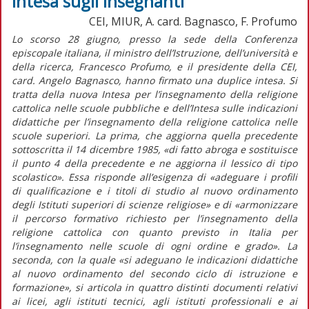
Intesa sugli insegnanti
CEI, MIUR, A. card. Bagnasco, F. Profumo
Lo scorso 28 giugno, presso la sede della Conferenza
episcopale italiana, il ministro dell’Istruzione, dell’università e
della ricerca, Francesco Profumo, e il presidente della CEI,
card. Angelo Bagnasco, hanno firmato una duplice intesa. Si
tratta della nuova Intesa per l’insegnamento della religione
cattolica nelle scuole pubbliche e dell’Intesa sulle indicazioni
didattiche per l’insegnamento della religione cattolica nelle
scuole superiori. La prima, che aggiorna quella precedente
sottoscritta il 14 dicembre 1985, «di fatto abroga e sostituisce
il punto 4 della precedente e ne aggiorna il lessico di tipo
scolastico». Essa risponde all’esigenza di «adeguare i profili
di qualificazione e i titoli di studio al nuovo ordinamento
degli Istituti superiori di scienze religiose» e di «armonizzare
il percorso formativo richiesto per l’insegnamento della
religione cattolica con quanto previsto in Italia per
l’insegnamento nelle scuole di ogni ordine e grado». La
seconda, con la quale «si adeguano le indicazioni didattiche
al nuovo ordinamento del secondo ciclo di istruzione e
formazione», si articola in quattro distinti documenti relativi
ai licei, agli istituti tecnici, agli istituti professionali e ai