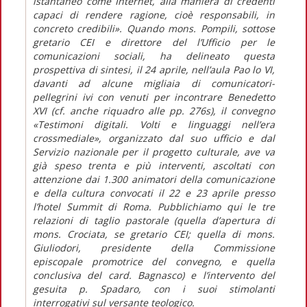
istantaneo come Internet, alla maniera di credenti
capaci di rendere ragione, cioè responsabili, in
concreto credibili». Quando mons. Pompili, sottose
gretario CEI e direttore del l’Ufficio per le
comunicazioni sociali, ha delineato questa
prospettiva di sintesi, il 24 aprile, nell’aula Pao lo VI,
davanti ad alcune migliaia di comunicatori-
pellegrini ivi con venuti per incontrare Benedetto
XVI (cf. anche riquadro alle pp. 276s), il convegno
«Testimoni digitali. Volti e linguaggi nell’era
crossmediale», organizzato dal suo ufficio e dal
Servizio nazionale per il progetto culturale, ave va
già speso trenta e più interventi, ascoltati con
attenzione dai 1.300 animatori della comunicazione
e della cultura convocati il 22 e 23 aprile presso
l’hotel Summit di Roma. Pubblichiamo qui le tre
relazioni di taglio pastorale (quella d’apertura di
mons. Crociata, se gretario CEI; quella di mons.
Giuliodori, presidente della Commissione
episcopale promotrice del convegno, e quella
conclusiva del card. Bagnasco) e l’intervento del
gesuita p. Spadaro, con i suoi stimolanti
interrogativi sul versante teologico.