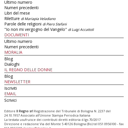
Ultimo numero
Numeri precedenti
Libri del mese
Riletture
di Mariapia Veladiano
Parole delle religioni
di Piero Stefani
"Io non mi vergogno del Vangelo"
di Luigi Accattoli
DOCUMENTI
Ultimo numero
Numeri precedenti
MORALIA
Blog
Dialoghi
IL REGNO DELLE DONNE
Blog
NEWSLETTER
Iscriviti
EMAIL
Scrivici
Editore
Il Regno srl
Registrazione del Tribunale di Bologna N. 2237 del
24.10.1957 Associato all’Unione Stampa Periodica Italiana
La testata usufruisce dei contributi diretti editoria d.lgs 70/2017
Direzione e redazione Via del Monte 5 40126 Bologna (Bo) tel 051 0956100 - fax