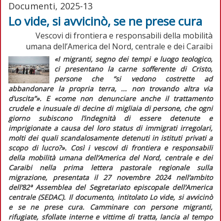
Documenti, 2025-13
Lo vide, si avvicinò, se ne prese cura
Vescovi di frontiera e responsabili della mobilità
umana dell’America del Nord, centrale e dei Caraibi
«I migranti, segno dei tempi e luogo teologico,
ci presentano la carne sofferente di Cristo,
persone che “si vedono costrette ad
abbandonare la propria terra, ... non trovando altra via
d’uscita”».
E
«come non denunciare anche il trattamento
crudele e inusuale di decine di migliaia di persone, che ogni
giorno subiscono l’indegnità di essere detenute e
imprigionate a causa del loro status di immigrati irregolari,
molti dei quali scandalosamente detenuti in istituti privati a
scopo di lucro?».
Così i vescovi di frontiera e responsabili
della mobilità umana dell’America del Nord, centrale e dei
Caraibi nella prima lettera pastorale regionale sulla
migrazione, presentata il 27 novembre 2024 nell’ambito
dell’82ª Assemblea del Segretariato episcopale dell’America
centrale (SEDAC). Il documento, intitolato
Lo vide, si avvicinò
e se ne prese cura. Camminare con persone migranti,
rifugiate, sfollate interne e vittime di tratta,
lancia al tempo