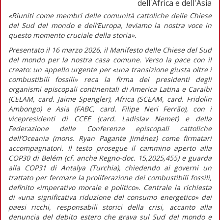
dell'Africa e dell'Asia
«Riuniti come membri delle comunità cattoliche delle Chiese
del Sud del mondo e dell’Europa, leviamo la nostra voce in
questo momento cruciale della storia».
Presentato il 16 marzo 2026, il
Manifesto delle Chiese del Sud
del mondo per la nostra casa comune. Verso la pace con il
creato: un appello urgente per «una transizione giusta oltre i
combustibili fossili»
reca la firma dei presidenti degli
organismi episcopali continentali di America Latina e Caraibi
(CELAM, card. Jaime Spengler), Africa (SCEAM, card. Fridolin
Ambongo) e Asia (FABC, card. Filipe Neri Ferrão), con i
vicepresidenti di CCEE (card. Ladislav Nemet) e della
Federazione delle Conferenze episcopali cattoliche
dell’Oceania (mons. Ryan Pagante Jiménez) come firmatari
accompagnatori. Il testo prosegue il cammino aperto alla
COP30 di Belém (cf. anche
Regno-doc.
15,2025,455) e guarda
alla COP31 di Antalya (Turchia), chiedendo ai governi un
trattato per fermare la proliferazione dei combustibili fossili,
definito
«imperativo morale e politico».
Centrale la richiesta
di
«una significativa riduzione del consumo energetico»
dei
paesi ricchi, responsabili storici della crisi, accanto alla
denuncia del debito estero che grava sul Sud del mondo e