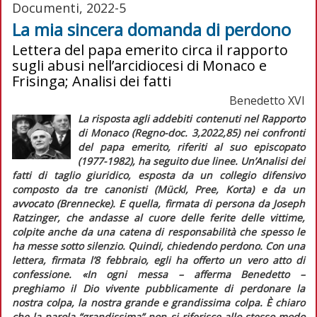
Documenti, 2022-5
La mia sincera domanda di perdono
Lettera del papa emerito circa il rapporto
sugli abusi nell’arcidiocesi di Monaco e
Frisinga; Analisi dei fatti
Benedetto XVI
La risposta agli addebiti contenuti nel Rapporto
di Monaco (
Regno-doc
. 3,2022,85) nei confronti
del papa emerito, riferiti al suo episcopato
(1977-1982), ha seguito due linee. Un’
Analisi dei
fatti
di taglio giuridico, esposta da un collegio difensivo
composto da tre canonisti (Mückl, Pree, Korta) e da un
avvocato (Brennecke). E quella, firmata di persona da Joseph
Ratzinger, che andasse al cuore delle ferite delle vittime,
colpite anche da una catena di responsabilità che spesso le
ha messe sotto silenzio. Quindi, chiedendo perdono. Con una
lettera, firmata l’8 febbraio, egli ha offerto un vero atto di
confessione. «In ogni messa – afferma Benedetto –
preghiamo il Dio vivente pubblicamente di perdonare la
nostra colpa, la nostra grande e grandissima colpa. È chiaro
che la parola “grandissima” non si riferisce allo stesso modo