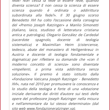
fede? Non cessa la fede di essere fede, quando
diventa scienza? E non cessa la scienza di essere
scienza quando è ordinata o addirittura
subordinata alla fede?». Il 30 giugno scorso
Benedetto XVI ha colto l’occasione della consegna
del «Premio Joseph Ratzinger» a Manlio Simonetti
(italiano, laico, studioso di letteratura cristiana
antica e patrologia), Olegario González de Cardedal
(sacerdote spagnolo, docente di teologia
sistematica) e Maximilian Heim (cistercense,
tedesco, abate del monastero di Heiligenkreuz in
Austria e docente di teologia fondamentale e
dogmatica) per riflettere su domande che «con il
moderno concetto di scienza» sono diventate
«impellenti, a prima vista addirittura senza
soluzione». Il premio è stato istituito dalla
«Fondazione Vaticana Joseph Ratzinger - Benedetto
XVI», nata nel 2010 per promuovere la conoscenza e
lo studio della teologia e forte di una «dotazione
iniziale derivante dai diritti d’autore sui testi delle
opere del professore Joseph Ratzinger nella misura
e nell’ammontare da lui stesso determinato» (dal
sito web www.fondazioneratzinger.va).