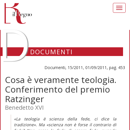
Toggl
navig
D
DOCUMENTI
Documenti, 15/2011, 01/09/2011, pag. 453
Cosa è veramente teologia.
Conferimento del premio
Ratzinger
Benedetto XVI
«La teologia è scienza della fede, ci dice la
tradizione». Ma «scienza non è forse il contrario di