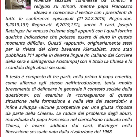
violenze sessuali commesse da chierici e
religiosi su minori, mentre papa Francesco
ideava e convocava il vertice con i presidenti di
tutte le conferenze episcopali (21-24.2.2019;
Regno-doc.
5,2019,133;
Regno-att.
6,2019,131), anche il card. Joseph
Ratzinger ha
«messo insieme degli appunti con i quali fornire
qualche indicazione che potesse essere di aiuto in questo
momento difficile».
Questi «appunti», originariamente stesi
per la rivista del clero bavarese
Klerusblatt,
sono stati
pubblicati l’11 aprile in diverse lingue (in italiano dal
Corriere
della sera
e dall’agenzia
Acistampa
) con il titolo
La Chiesa e lo
scandalo degli abusi sessuali
.
Il testo è composto di tre parti: nella prima il papa emerito,
come afferma egli stesso nell’introduzione, tenta «
molto
brevemente di delineare in generale il contesto sociale della
questione»;
poi esamina le
«conseguenze di questa
situazione nella formazione e nella vita dei sacerdoti»;
e
infine sviluppa
«alcune prospettive per una giusta risposta
da parte della Chiesa».
La radice del problema degli abusi,
individuata da papa Francesco nel clericalismo radicato nella
Chiesa, è invece additata dal card. Ratzinger nella
liberazione sessuale nata dalla rivoluzione del 1968.