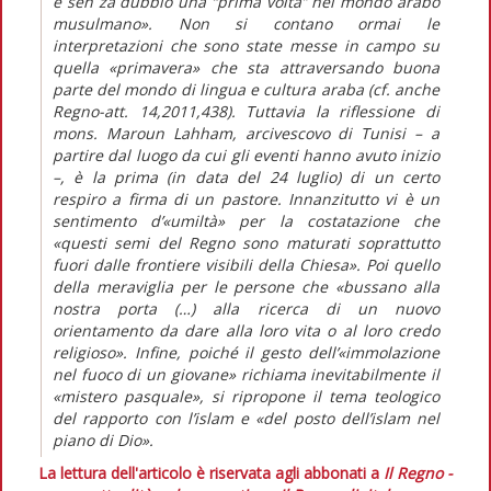
è sen za dubbio una “prima volta” nel mondo arabo
musulmano». Non si contano ormai le
interpretazioni che sono state messe in campo su
quella «primavera» che sta attraversando buona
parte del mondo di lingua e cultura araba (cf. anche
Regno-att. 14,2011,438). Tuttavia la riflessione di
mons. Maroun Lahham, arcivescovo di Tunisi – a
partire dal luogo da cui gli eventi hanno avuto inizio
–, è la prima (in data del 24 luglio) di un certo
respiro a firma di un pastore. Innanzitutto vi è un
sentimento d’«umiltà» per la costatazione che
«questi semi del Regno sono maturati soprattutto
fuori dalle frontiere visibili della Chiesa». Poi quello
della meraviglia per le persone che «bussano alla
nostra porta (…) alla ricerca di un nuovo
orientamento da dare alla loro vita o al loro credo
religioso». Infine, poiché il gesto dell’«immolazione
nel fuoco di un giovane» richiama inevitabilmente il
«mistero pasquale», si ripropone il tema teologico
del rapporto con l’islam e «del posto dell’islam nel
piano di Dio».
La lettura dell'articolo è riservata agli abbonati a
Il Regno -