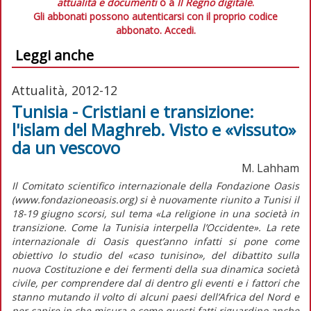
attualità e documenti
o a
Il Regno digitale
.
Gli abbonati possono autenticarsi con il proprio codice
abbonato.
Accedi.
Leggi anche
Attualità, 2012-12
Tunisia - Cristiani e transizione:
l'islam del Maghreb. Visto e «vissuto»
da un vescovo
M. Lahham
Il Comitato scientifico internazionale della Fondazione Oasis
(www.fondazioneoasis.org) si è nuovamente riunito a Tunisi il
18-19 giugno scorsi, sul tema «La religione in una società in
transizione. Come la Tunisia interpella l’Occidente». La rete
internazionale di Oasis quest’anno infatti si pone come
obiettivo lo studio del «caso tunisino», del dibattito sulla
nuova Costituzione e dei fermenti della sua dinamica società
civile, per comprendere dal di dentro gli eventi e i fattori che
stanno mutando il volto di alcuni paesi dell’Africa del Nord e
per capire in che misura e come questi fatti riguardino anche