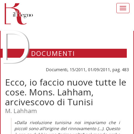
Toggl
navig
D
DOCUMENTI
Documenti, 15/2011, 01/09/2011, pag. 483
Ecco, io faccio nuove tutte le
cose. Mons. Lahham,
arcivescovo di Tunisi
M. Lahham
«Dalla rivoluzione tunisina noi impariamo che i
piccoli sono all’origine del rinnovamento (…). Questo