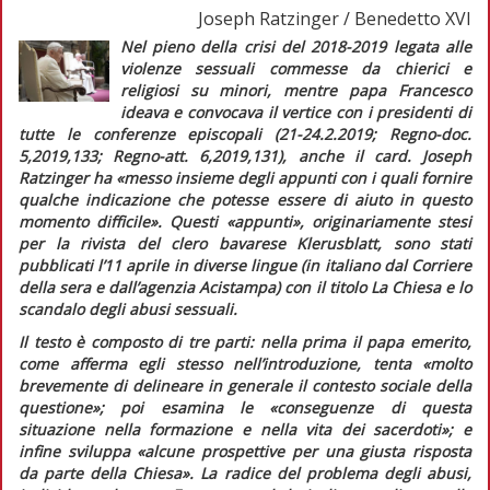
Joseph Ratzinger / Benedetto XVI
Nel pieno della crisi del 2018-2019 legata alle
violenze sessuali commesse da chierici e
religiosi su minori, mentre papa Francesco
ideava e convocava il vertice con i presidenti di
tutte le conferenze episcopali (21-24.2.2019;
Regno-doc.
5,2019,133;
Regno-att.
6,2019,131), anche il card. Joseph
Ratzinger ha
«messo insieme degli appunti con i quali fornire
qualche indicazione che potesse essere di aiuto in questo
momento difficile».
Questi «appunti», originariamente stesi
per la rivista del clero bavarese
Klerusblatt,
sono stati
pubblicati l’11 aprile in diverse lingue (in italiano dal
Corriere
della sera
e dall’agenzia
Acistampa
) con il titolo
La Chiesa e lo
scandalo degli abusi sessuali
.
Il testo è composto di tre parti: nella prima il papa emerito,
come afferma egli stesso nell’introduzione, tenta «
molto
brevemente di delineare in generale il contesto sociale della
questione»;
poi esamina le
«conseguenze di questa
situazione nella formazione e nella vita dei sacerdoti»;
e
infine sviluppa
«alcune prospettive per una giusta risposta
da parte della Chiesa».
La radice del problema degli abusi,