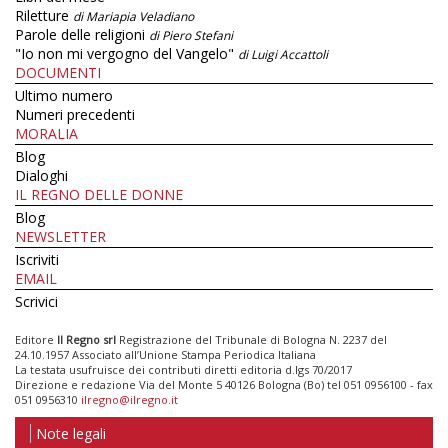
Riletture
di Mariapia Veladiano
Parole delle religioni
di Piero Stefani
"Io non mi vergogno del Vangelo"
di Luigi Accattoli
DOCUMENTI
Ultimo numero
Numeri precedenti
MORALIA
Blog
Dialoghi
IL REGNO DELLE DONNE
Blog
NEWSLETTER
Iscriviti
EMAIL
Scrivici
Editore
Il Regno srl
Registrazione del Tribunale di Bologna N. 2237 del
24.10.1957 Associato all’Unione Stampa Periodica Italiana
La testata usufruisce dei contributi diretti editoria d.lgs 70/2017
Direzione e redazione Via del Monte 5 40126 Bologna (Bo) tel 051 0956100 - fax
051 0956310
ilregno@ilregno.it
Note legali