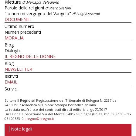
Riletture
di Mariapia Veladiano
Parole delle religioni
di Piero Stefani
"Io non mi vergogno del Vangelo"
di Luigi Accattoli
DOCUMENTI
Ultimo numero
Numeri precedenti
MORALIA
Blog
Dialoghi
IL REGNO DELLE DONNE
Blog
NEWSLETTER
Iscriviti
EMAIL
Scrivici
Editore
Il Regno srl
Registrazione del Tribunale di Bologna N. 2237 del
24.10.1957 Associato all’Unione Stampa Periodica Italiana
La testata usufruisce dei contributi diretti editoria d.lgs 70/2017
Direzione e redazione Via del Monte 5 40126 Bologna (Bo) tel 051 0956100 - fax
051 0956310
ilregno@ilregno.it
Note legali