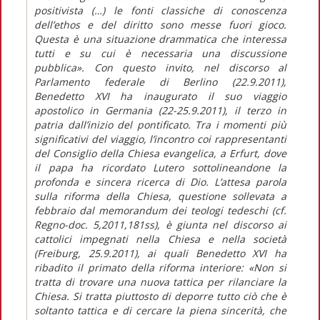
positivista (…) le fonti classiche di conoscenza
dell’ethos e del diritto sono messe fuori gioco.
Questa è una situazione drammatica che interessa
tutti e su cui è necessaria una discussione
pubblica». Con questo invito, nel discorso al
Parlamento federale di Berlino (22.9.2011),
Benedetto XVI ha inaugurato il suo viaggio
apostolico in Germania (22-25.9.2011), il terzo in
patria dall’inizio del pontificato. Tra i momenti più
significativi del viaggio, l’incontro coi rappresentanti
del Consiglio della Chiesa evangelica, a Erfurt, dove
il papa ha ricordato Lutero sottolineandone la
profonda e sincera ricerca di Dio. L’attesa parola
sulla riforma della Chiesa, questione sollevata a
febbraio dal memorandum dei teologi tedeschi (cf.
Regno-doc. 5,2011,181ss), è giunta nel discorso ai
cattolici impegnati nella Chiesa e nella società
(Freiburg, 25.9.2011), ai quali Benedetto XVI ha
ribadito il primato della riforma interiore: «Non si
tratta di trovare una nuova tattica per rilanciare la
Chiesa. Si tratta piuttosto di deporre tutto ciò che è
soltanto tattica e di cercare la piena sincerità, che