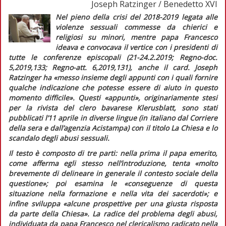
Joseph Ratzinger / Benedetto XVI
Nel pieno della crisi del 2018-2019 legata alle
violenze sessuali commesse da chierici e
religiosi su minori, mentre papa Francesco
ideava e convocava il vertice con i presidenti di
tutte le conferenze episcopali (21-24.2.2019;
Regno-doc.
5,2019,133;
Regno-att.
6,2019,131), anche il card. Joseph
Ratzinger ha
«messo insieme degli appunti con i quali fornire
qualche indicazione che potesse essere di aiuto in questo
momento difficile».
Questi «appunti», originariamente stesi
per la rivista del clero bavarese
Klerusblatt,
sono stati
pubblicati l’11 aprile in diverse lingue (in italiano dal
Corriere
della sera
e dall’agenzia
Acistampa
) con il titolo
La Chiesa e lo
scandalo degli abusi sessuali
.
Il testo è composto di tre parti: nella prima il papa emerito,
come afferma egli stesso nell’introduzione, tenta «
molto
brevemente di delineare in generale il contesto sociale della
questione»;
poi esamina le
«conseguenze di questa
situazione nella formazione e nella vita dei sacerdoti»;
e
infine sviluppa
«alcune prospettive per una giusta risposta
da parte della Chiesa».
La radice del problema degli abusi,
individuata da papa Francesco nel clericalismo radicato nella