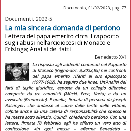
Documento, 01/02/2023, pag. 77
Documenti, 2022-5
La mia sincera domanda di perdono
Lettera del papa emerito circa il rapporto
sugli abusi nell’arcidiocesi di Monaco e
Frisinga; Analisi dei fatti
Benedetto XVI
La risposta agli addebiti contenuti nel Rapporto
di Monaco (
Regno-doc
. 3,2022,85) nei confronti
del papa emerito, riferiti al suo episcopato
(1977-1982), ha seguito due linee. Un’
Analisi dei
fatti
di taglio giuridico, esposta da un collegio difensivo
composto da tre canonisti (Mückl, Pree, Korta) e da un
avvocato (Brennecke). E quella, firmata di persona da Joseph
Ratzinger, che andasse al cuore delle ferite delle vittime,
colpite anche da una catena di responsabilità che spesso le
ha messe sotto silenzio. Quindi, chiedendo perdono. Con una
lettera, firmata l’8 febbraio, egli ha offerto un vero atto di
confessione. «In ogni messa – afferma Benedetto –