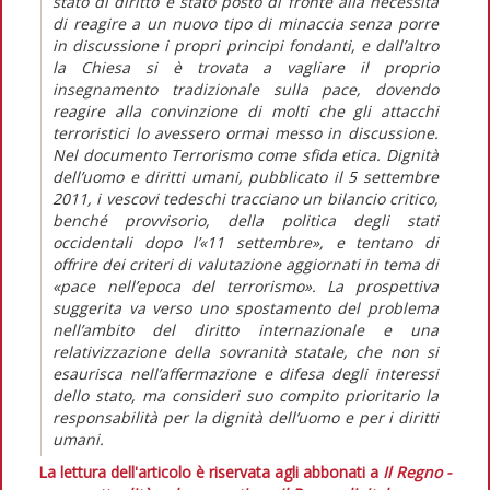
stato di diritto è stato posto di fronte alla necessità
di reagire a un nuovo tipo di minaccia senza porre
in discussione i propri principi fondanti, e dall’altro
la Chiesa si è trovata a vagliare il proprio
insegnamento tradizionale sulla pace, dovendo
reagire alla convinzione di molti che gli attacchi
terroristici lo avessero ormai messo in discussione.
Nel documento Terrorismo come sfida etica. Dignità
dell’uomo e diritti umani, pubblicato il 5 settembre
2011, i vescovi tedeschi tracciano un bilancio critico,
benché provvisorio, della politica degli stati
occidentali dopo l’«11 settembre», e tentano di
offrire dei criteri di valutazione aggiornati in tema di
«pace nell’epoca del terrorismo». La prospettiva
suggerita va verso uno spostamento del problema
nell’ambito del diritto internazionale e una
relativizzazione della sovranità statale, che non si
esaurisca nell’affermazione e difesa degli interessi
dello stato, ma consideri suo compito prioritario la
responsabilità per la dignità dell’uomo e per i diritti
umani.
La lettura dell'articolo è riservata agli abbonati a
Il Regno -