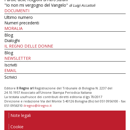
"Io non mi vergogno del Vangelo"
di Luigi Accattoli
DOCUMENTI
Ultimo numero
Numeri precedenti
MORALIA
Blog
Dialoghi
IL REGNO DELLE DONNE
Blog
NEWSLETTER
Iscriviti
EMAIL
Scrivici
Editore
Il Regno srl
Registrazione del Tribunale di Bologna N. 2237 del
24.10.1957 Associato all’Unione Stampa Periodica Italiana
La testata usufruisce dei contributi diretti editoria d.lgs 70/2017
Direzione e redazione Via del Monte 5 40126 Bologna (Bo) tel 051 0956100 - fax
051 0956310
ilregno@ilregno.it
Note legali
Cookie