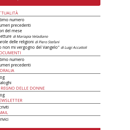
TTUALITÀ
ltimo numero
umeri precedenti
bri del mese
letture
di Mariapia Veladiano
role delle religioni
di Piero Stefani
o non mi vergogno del Vangelo"
di Luigi Accattoli
OCUMENTI
ltimo numero
umeri precedenti
ORALIA
log
aloghi
L REGNO DELLE DONNE
log
EWSLETTER
criviti
MAIL
rivici