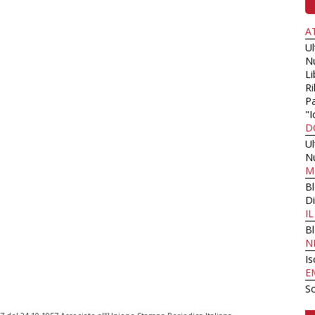
A
U
N
Li
Ri
Pa
"I
D
U
N
M
B
Di
I
B
N
Is
E
Sc