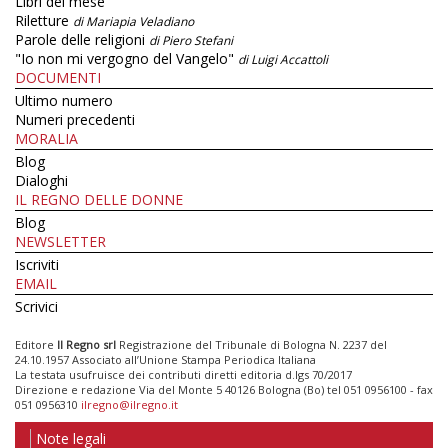
Libri del mese
Riletture
di Mariapia Veladiano
Parole delle religioni
di Piero Stefani
"Io non mi vergogno del Vangelo"
di Luigi Accattoli
DOCUMENTI
Ultimo numero
Numeri precedenti
MORALIA
Blog
Dialoghi
IL REGNO DELLE DONNE
Blog
NEWSLETTER
Iscriviti
EMAIL
Scrivici
Editore
Il Regno srl
Registrazione del Tribunale di Bologna N. 2237 del
24.10.1957 Associato all’Unione Stampa Periodica Italiana
La testata usufruisce dei contributi diretti editoria d.lgs 70/2017
Direzione e redazione Via del Monte 5 40126 Bologna (Bo) tel 051 0956100 - fax
051 0956310
ilregno@ilregno.it
Note legali