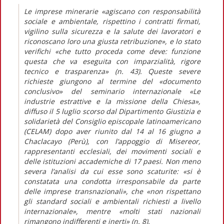
Le imprese minerarie «agiscano con responsabilità
sociale e ambientale, rispettino i contratti firmati,
vigilino sulla sicurezza e la salute dei lavoratori e
riconoscano loro una giusta retribuzione», e lo stato
verifichi «che tutto proceda come deve: funzione
questa che va eseguita con imparzialità, rigore
tecnico e trasparenza» (n. 43). Queste severe
richieste giungono al termine del «documento
conclusivo» del seminario internazionale «Le
industrie estrattive e la missione della Chiesa»,
diffuso il 5 luglio scorso dal Dipartimento Giustizia e
solidarietà del Consiglio episcopale latinoamericano
(CELAM) dopo aver riunito dal 14 al 16 giugno a
Chaclacayo (Perù), con l’appoggio di Misereor,
rappresentanti ecclesiali, dei movimenti sociali e
delle istituzioni accademiche di 17 paesi. Non meno
severa l’analisi da cui esse sono scaturite: «si è
constatata una condotta irresponsabile da parte
delle imprese transnazionali», che «non rispettano
gli standard sociali e ambientali richiesti a livello
internazionale», mentre «molti stati nazionali
rimangono indifferenti e inerti» (n. 8).