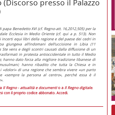
o (Discorso presso il Palazzo
)
di papa Benedetto XVI (cf. Regno-att. 16,2012,505) per la
dale Ecclesia in Medio Oriente (cf. qui a p. 513). Non
i incerti equi libri della regione e del paese dei cedri in
 giungeva all’indomani dell’uccisione in Libia (11
Ste vens e degli scontri causati dalla diffusione di un
rasformati in protesta antioccidentale in tutto il Medio
 hanno dato forza alla migliore tradizione libanese di
e musulmani; hanno ribadito che tutta la Chiesa e in
e i «dolori» di una regione che sembra vivere «un parto
re «sempre la persona al centro», perché essa è il
».
 a
Il Regno - attualità e documenti
o a
Il Regno digitale
.
si con il proprio codice abbonato.
Accedi.