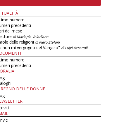
TTUALITÀ
ltimo numero
umeri precedenti
bri del mese
letture
di Mariapia Veladiano
role delle religioni
di Piero Stefani
o non mi vergogno del Vangelo"
di Luigi Accattoli
OCUMENTI
ltimo numero
umeri precedenti
ORALIA
log
aloghi
L REGNO DELLE DONNE
log
EWSLETTER
criviti
MAIL
rivici