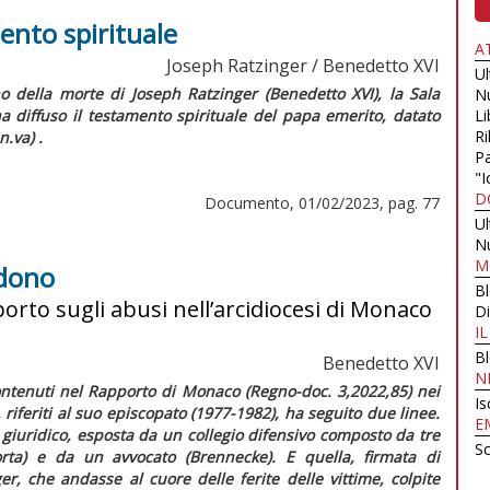
ento spirituale
A
Joseph Ratzinger / Benedetto XVI
U
o della morte di Joseph Ratzinger (Benedetto XVI), la Sala
N
 diffuso il testamento spirituale del papa emerito, datato
Li
Ri
.va) .
Pa
"I
D
Documento, 01/02/2023, pag. 77
U
N
M
rdono
B
porto sugli abusi nell’arcidiocesi di Monaco
Di
I
B
Benedetto XVI
N
contenuti nel Rapporto di Monaco (
Regno-doc
. 3,2022,85) nei
Is
riferiti al suo episcopato (1977-1982), ha seguito due linee.
E
 giuridico, esposta da un collegio difensivo composto da tre
Sc
orta) e da un avvocato (Brennecke). E quella, firmata di
r, che andasse al cuore delle ferite delle vittime, colpite