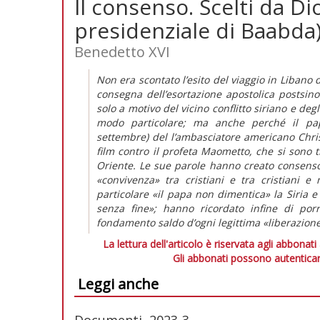
Il consenso. Scelti da Di
presidenziale di Baabda
Benedetto XVI
Non era scontato l’esito del viaggio in Libano 
consegna dell’esortazione apostolica postsino
solo a motivo del vicino conflitto siriano e degl
modo particolare; ma anche perché il papa
settembre) del l’ambasciatore americano Chris 
film contro il profeta Maometto, che si sono t
Oriente. Le sue parole hanno creato consenso;
«convivenza» tra cristiani e tra cristiani 
particolare «il papa non dimentica» la Siria 
senza fine»; hanno ricordato infine di por
fondamento saldo d’ogni legittima «liberazione
La lettura dell'articolo è riservata agli abbonati
Gli abbonati possono autenticar
Leggi anche
Documenti, 2023-3