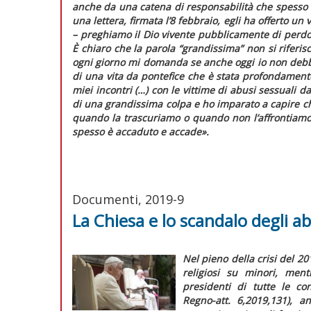
anche da una catena di responsabilità che spesso 
una lettera, firmata l’8 febbraio, egli ha offerto u
–
preghiamo il Dio vivente pubblicamente di perdo
È chiaro che la parola “grandissima” non si riferis
ogni giorno mi domanda se anche oggi io non debb
di una vita da pontefice che è stata profondamente
miei incontri (…) con le vittime di abusi sessuali 
di una grandissima colpa e ho imparato a capire ch
quando la trascuriamo o quando non l’affrontiamo
spesso è accaduto e accade»
.
Documenti, 2019-9
La Chiesa e lo scandalo degli ab
Nel pieno della crisi del 2
religiosi su minori, men
presidenti di tutte le co
Regno-att.
6,2019,131), a