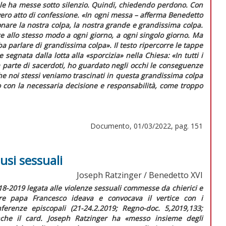
le ha messe sotto silenzio. Quindi, chiedendo perdono. Con
n vero atto di confessione. «In ogni messa – afferma Benedetto
nare la nostra colpa, la nostra grande e grandissima colpa.
ce allo stesso modo a ogni giorno, a ogni singolo giorno. Ma
a parlare di grandissima colpa»
. Il testo ripercorre le tappe
 segnata dalla lotta alla «sporcizia» nella Chiesa:
«In tutti i
da parte di sacerdoti, ho guardato negli occhi le conseguenze
e noi stessi veniamo trascinati in questa grandissima colpa
 con la necessaria decisione e responsabilità, come troppo
Documento, 01/03/2022, pag. 151
usi sessuali
Joseph Ratzinger / Benedetto XVI
018-2019 legata alle violenze sessuali commesse da chierici e
tre papa Francesco ideava e convocava il vertice con i
nferenze episcopali (21-24.2.2019;
Regno-doc.
5,2019,133;
nche il card. Joseph Ratzinger ha
«messo insieme degli